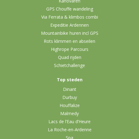
Kanovaren
GPS Chouffe wandeling
Via Ferrata & klimbos combi
Expeditie Ardennen
Mountainbike huren incl GPS
Rots klimmen en abseilen
Highrope Parcours
Quad rijden
Schietchallenge
Top steden
Dinant
Durbuy
Houffalize
Malmedy
Lacs de l’Eau d’Heure
La Roche-en-Ardenne
Spa