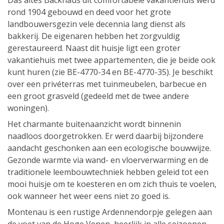
Das altes Backhaus dit comfortabele vakantiehuis werd
rond 1904 gebouwd en deed voor het grote
landbouwersgezin vele decennia lang dienst als
bakkerij. De eigenaren hebben het zorgvuldig
gerestaureerd. Naast dit huisje ligt een groter
vakantiehuis met twee appartementen, die je beide ook
kunt huren (zie BE-4770-34 en BE-4770-35). Je beschikt
over een privéterras met tuinmeubelen, barbecue en
een groot grasveld (gedeeld met de twee andere
woningen).
Het charmante buitenaanzicht wordt binnenin
naadloos doorgetrokken. Er werd daarbij bijzondere
aandacht geschonken aan een ecologische bouwwijze.
Gezonde warmte via wand- en vloerverwarming en de
traditionele leembouwtechniek hebben geleid tot een
mooi huisje om te koesteren en om zich thuis te voelen,
ook wanneer het weer eens niet zo goed is.
Montenau is een rustige Ardennendorpje gelegen aan