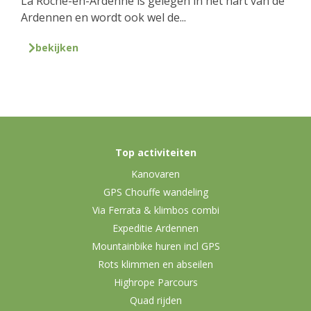
La Roche-en-Ardenne is gelegen in het hart van de
Ardennen en wordt ook wel de...
bekijken
Top activiteiten
Kanovaren
GPS Chouffe wandeling
Via Ferrata & klimbos combi
Expeditie Ardennen
Mountainbike huren incl GPS
Rots klimmen en abseilen
Highrope Parcours
Quad rijden