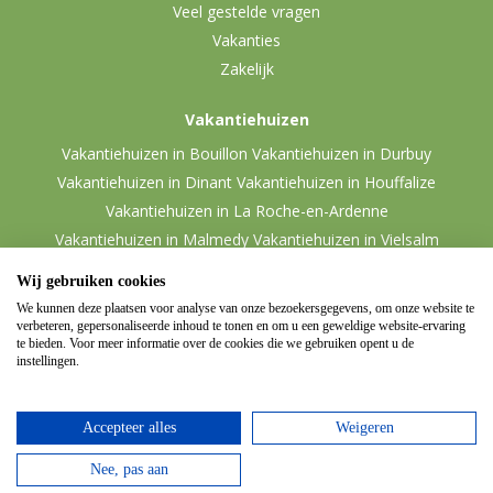
Veel gestelde vragen
Vakanties
Zakelijk
Vakantiehuizen
Vakantiehuizen in Bouillon
Vakantiehuizen in Durbuy
Vakantiehuizen in Dinant
Vakantiehuizen in Houffalize
Vakantiehuizen in La Roche-en-Ardenne
Vakantiehuizen in Malmedy
Vakantiehuizen in Vielsalm
Wij gebruiken cookies
We kunnen deze plaatsen voor analyse van onze bezoekersgegevens, om onze website te
verbeteren, gepersonaliseerde inhoud te tonen en om u een geweldige website-ervaring
te bieden. Voor meer informatie over de cookies die we gebruiken opent u de
instellingen.
Accepteer alles
Weigeren
© 2026 Ardennen.nl
Website door
Zencule
-
Nee, pas aan