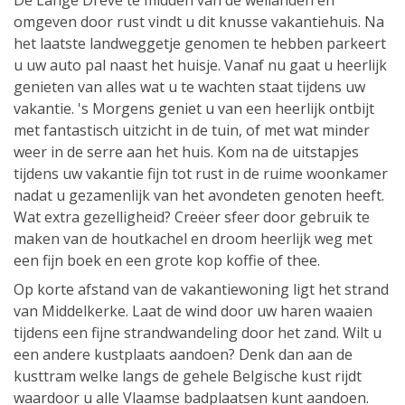
De Lange Dreve te midden van de weilanden en
omgeven door rust vindt u dit knusse vakantiehuis. Na
het laatste landweggetje genomen te hebben parkeert
u uw auto pal naast het huisje. Vanaf nu gaat u heerlijk
genieten van alles wat u te wachten staat tijdens uw
vakantie. 's Morgens geniet u van een heerlijk ontbijt
met fantastisch uitzicht in de tuin, of met wat minder
weer in de serre aan het huis. Kom na de uitstapjes
tijdens uw vakantie fijn tot rust in de ruime woonkamer
nadat u gezamenlijk van het avondeten genoten heeft.
Wat extra gezelligheid? Creëer sfeer door gebruik te
maken van de houtkachel en droom heerlijk weg met
een fijn boek en een grote kop koffie of thee.
Op korte afstand van de vakantiewoning ligt het strand
van Middelkerke. Laat de wind door uw haren waaien
tijdens een fijne strandwandeling door het zand. Wilt u
een andere kustplaats aandoen? Denk dan aan de
kusttram welke langs de gehele Belgische kust rijdt
waardoor u alle Vlaamse badplaatsen kunt aandoen.