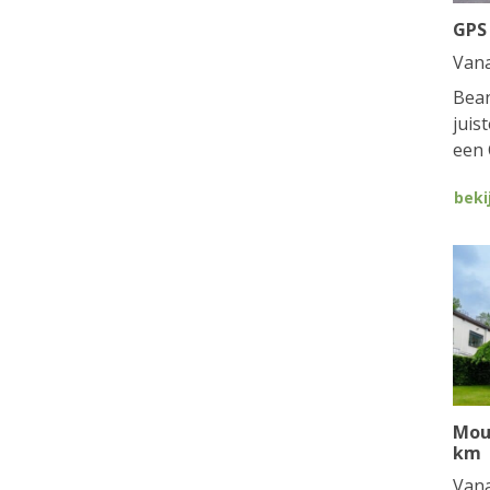
GPS
Van
Bean
juis
een 
beki
Mou
km
Van