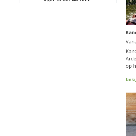
Kan
Van
Kano
Arde
op h
beki