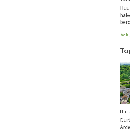
Huur
halv
bero
beki
To
Dur
Durb
Arde