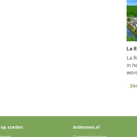
La 
La R
in h
word
b
op steden
Ardennen.nl
inant
Camping boeken