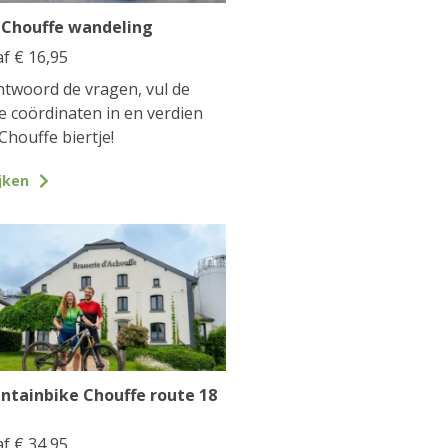
 Chouffe wandeling
af
€
16,95
twoord de vragen, vul de
te coördinaten in en verdien
Chouffe biertje!
jken
ntainbike Chouffe route 18
af
€
34,95