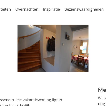
iteiten
Overnachten
Inspiratie
Bezienswaardigheden
Me
Wil 
ssend ruime vakantiewoning ligt in
nog 
irect aan de dijk.