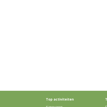
Top activiteiten
T
Kanovaren
D