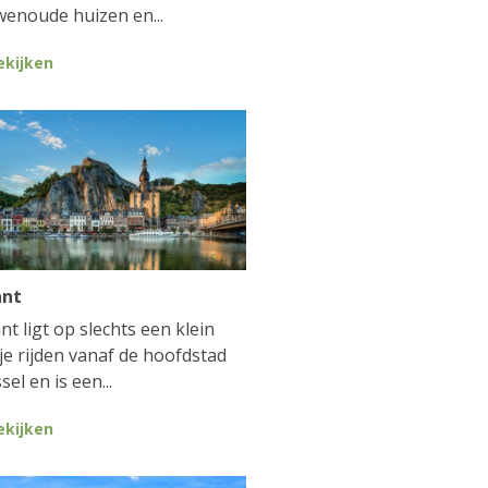
enoude huizen en...
ekijken
ant
nt ligt op slechts een klein
je rijden vanaf de hoofdstad
sel en is een...
ekijken