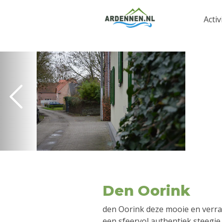
Activ
Den Oorink
den Oorink deze mooie en verra
een sfeervol authentiek steegje d