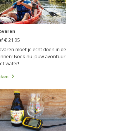
ovaren
af
€
21,95
varen moet je echt doen in de
nnen! Boek nu jouw avontuur
et water!
jken