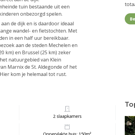
totaa
omheinde tuin bestaande uit een
 kinderen onbezorgd spelen.
Be
aan de dijk en is daardoor ideaal
ange wandel- en fietstochten. Met
eden in een half uur bereikbaar.
n bezoek aan de steden Mechelen en
(20 km) en Brussel (25 km) zeker
 het natuurgebied van Klein
an Marnix de St. Aldegonde of het
Hier kom je helemaal tot rust.
Top
2 slaapkamers
Oppervlakte huis: 150m²