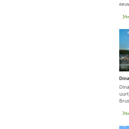
eeuw
b
Din
Dina
uurt
Brus
b