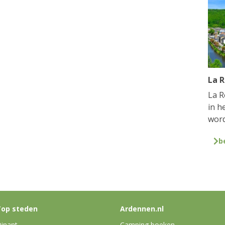
La 
La R
in h
word
b
op steden
Ardennen.nl
inant
Camping boeken