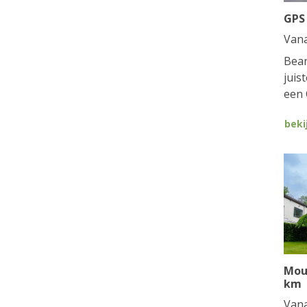
GPS
Van
Bean
juis
een 
beki
Mou
km
Van