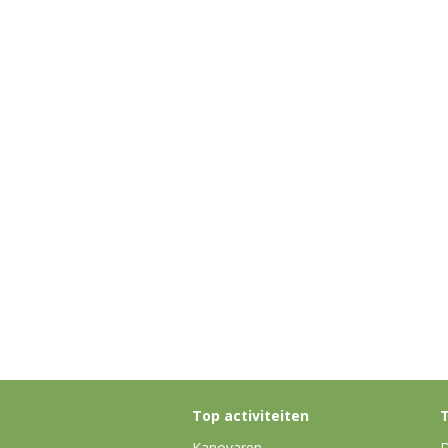
Top activiteiten
T
Kanovaren
D