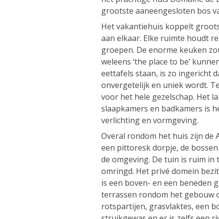
grootste aaneengesloten bos v
Het vakantiehuis koppelt groo
aan elkaar. Elke ruimte houdt 
groepen. De enorme keuken zou
weleens ‘the place to be’ kunne
eettafels staan, is zo ingericht d
onvergetelijk en uniek wordt. 
voor het hele gezelschap. Het 
slaapkamers en badkamers is hee
verlichting en vormgeving.
Overal rondom het huis zijn de
een pittoresk dorpje, de bosse
de omgeving. De tuin is ruim in
omringd. Het privé domein bezit
is een boven- en een beneden ge
terrassen rondom het gebouw op
rotspartijen, grasvlaktes, een
struikgewas en er is zelfs een 