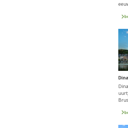
eeuw
b
Din
Dina
uurt
Brus
b