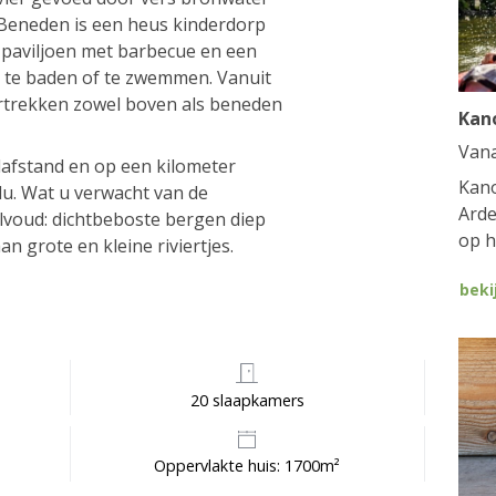
 Beneden is een heus kinderdorp
 paviljoen met barbecue en een
e te baden of te zwemmen. Vanuit
ertrekken zowel boven als beneden
Kan
Van
elafstand en op een kilometer
Kano
du. Wat u verwacht van de
Arde
elvoud: dichtbeboste bergen diep
op h
n grote en kleine riviertjes.
beki
20 slaapkamers
Oppervlakte huis: 1700m²