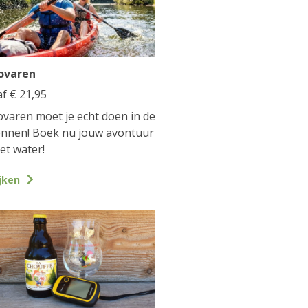
ovaren
af
€
21,95
varen moet je echt doen in de
nnen! Boek nu jouw avontuur
et water!
jken