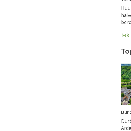
Huur
halv
bero
beki
To
Dur
Durb
Arde