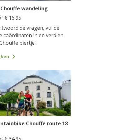
 Chouffe wandeling
af
€
16,95
twoord de vragen, vul de
te coördinaten in en verdien
Chouffe biertje!
jken
ntainbike Chouffe route 18
af
€
34,95