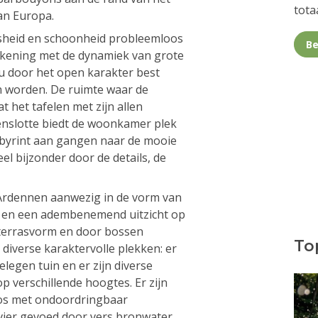
totaa
an Europa.
tsheid en schoonheid probleemloos
Be
rekening met de dynamiek van grote
 door het open karakter best
n worden. De ruimte waar de
at het tafelen met zijn allen
Tenslotte biedt de woonkamer plek
labyrint aan gangen naar de mooie
l bijzonder door de details, de
 Ardennen aanwezig in de vorm van
n en een adembenemend uitzicht op
 terrasvorm en door bossen
Top
 diverse karaktervolle plekken: er
legen tuin en er zijn diverse
 verschillende hoogtes. Er zijn
 bos met ondoordringbaar
rivier gevoed door vers bronwater