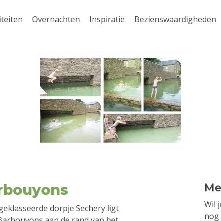
iteiten
Overnachten
Inspiratie
Bezienswaardigheden
rbouyons
Me
Wil 
eklasseerde dorpje Sechery ligt
nog 
Barbouyons aan de rand van het