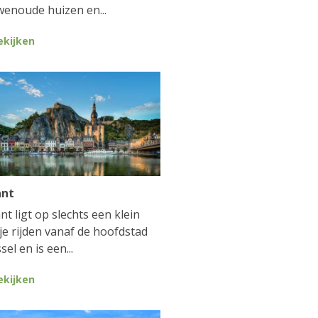
enoude huizen en...
ekijken
ant
nt ligt op slechts een klein
je rijden vanaf de hoofdstad
sel en is een...
ekijken