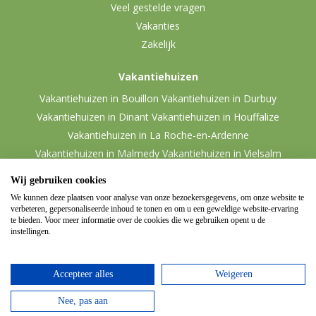
Veel gestelde vragen
Vakanties
Zakelijk
Vakantiehuizen
Vakantiehuizen in Bouillon
Vakantiehuizen in Durbuy
Vakantiehuizen in Dinant
Vakantiehuizen in Houffalize
Vakantiehuizen in La Roche-en-Ardenne
Vakantiehuizen in Malmedy
Vakantiehuizen in Vielsalm
Wij gebruiken cookies
We kunnen deze plaatsen voor analyse van onze bezoekersgegevens, om onze website te
verbeteren, gepersonaliseerde inhoud te tonen en om u een geweldige website-ervaring
te bieden. Voor meer informatie over de cookies die we gebruiken opent u de
instellingen.
Accepteer alles
Weigeren
© 2026 Ardennen.nl
Website door
Zencule
-
Nee, pas aan