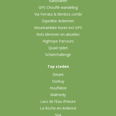
Kanovaren
GPS Chouffe wandeling
Via Ferrata & klimbos combi
Expeditie Ardennen
Mountainbike huren incl GPS
Rots klimmen en abseilen
Highrope Parcours
Quad rijden
Schietchallenge
Top steden
Dinant
Durbuy
Houffalize
Malmedy
Lacs de l’Eau d’Heure
La Roche-en-Ardenne
Spa