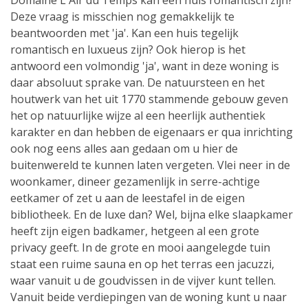
Domaine L'Air du Temps kan een huis romantisch zijn?
Deze vraag is misschien nog gemakkelijk te
beantwoorden met 'ja'. Kan een huis tegelijk
romantisch en luxueus zijn? Ook hierop is het
antwoord een volmondig 'ja', want in deze woning is
daar absoluut sprake van. De natuursteen en het
houtwerk van het uit 1770 stammende gebouw geven
het op natuurlijke wijze al een heerlijk authentiek
karakter en dan hebben de eigenaars er qua inrichting
ook nog eens alles aan gedaan om u hier de
buitenwereld te kunnen laten vergeten. Vlei neer in de
woonkamer, dineer gezamenlijk in serre-achtige
eetkamer of zet u aan de leestafel in de eigen
bibliotheek. En de luxe dan? Wel, bijna elke slaapkamer
heeft zijn eigen badkamer, hetgeen al een grote
privacy geeft. In de grote en mooi aangelegde tuin
staat een ruime sauna en op het terras een jacuzzi,
waar vanuit u de goudvissen in de vijver kunt tellen.
Vanuit beide verdiepingen van de woning kunt u naar