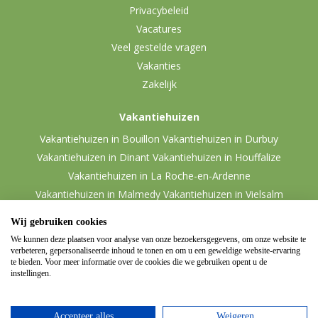
Privacybeleid
Vacatures
Veel gestelde vragen
Vakanties
Zakelijk
Vakantiehuizen
Vakantiehuizen in Bouillon
Vakantiehuizen in Durbuy
Vakantiehuizen in Dinant
Vakantiehuizen in Houffalize
Vakantiehuizen in La Roche-en-Ardenne
Vakantiehuizen in Malmedy
Vakantiehuizen in Vielsalm
Wij gebruiken cookies
We kunnen deze plaatsen voor analyse van onze bezoekersgegevens, om onze website te
verbeteren, gepersonaliseerde inhoud te tonen en om u een geweldige website-ervaring
te bieden. Voor meer informatie over de cookies die we gebruiken opent u de
instellingen.
Accepteer alles
Weigeren
© 2026 Ardennen.nl
Website door
Zencule