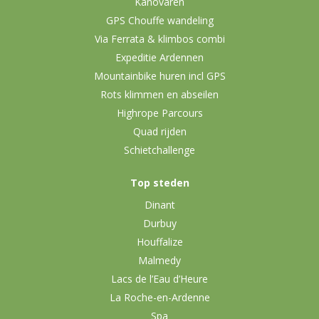
Kanovaren
GPS Chouffe wandeling
Via Ferrata & klimbos combi
Expeditie Ardennen
Mountainbike huren incl GPS
Rots klimmen en abseilen
Highrope Parcours
Quad rijden
Schietchallenge
Top steden
Dinant
Durbuy
Houffalize
Malmedy
Lacs de l’Eau d’Heure
La Roche-en-Ardenne
Spa