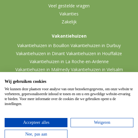
Veel gestelde vragen
Vakanties
Zakelijk
Vakantiehuizen
Vakantiehuizen in Bouillon
Vakantiehuizen in Durbuy
Vakantiehuizen in Dinant
Vakantiehuizen in Houffalize
Vakantiehuizen in La Roche-en-Ardenne
Vakantiehuizen in Malmedy
Vakantiehuizen in Vielsalm
Wij gebruiken cookies
We kunnen deze plaatsen voor analyse van onze bezoekersgegevens, om onze website te
verbeteren, gepersonaliseerde inhoud te tonen en om u een geweldige website-ervaring
te bieden. Voor meer informatie over de cookies die we gebruiken opent u de
instellingen.
Accepteer alles
Weigeren
© 2026 Ardennen.nl
Website door
Zencule
-
Nee, pas aan