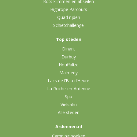
Rots klimmen en abseilen
Highrope Parcours
Quad rijden
Schietchallenge
Top steden
Dinant
Durbuy
Houffalize
Malmedy
Lacs de l’Eau d’Heure
La Roche-en-Ardenne
Spa
Vielsalm
Alle steden
Ardennen.nl
Camping boeken