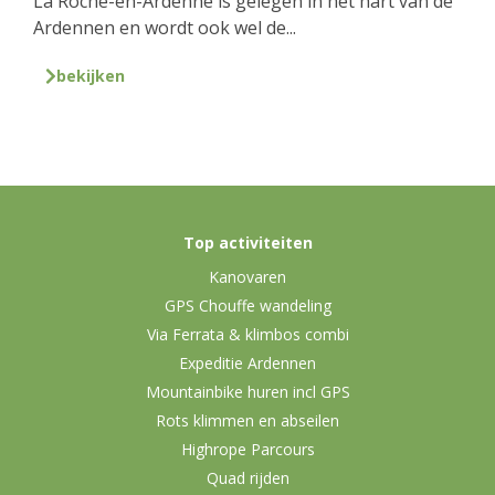
La Roche-en-Ardenne is gelegen in het hart van de
Ardennen en wordt ook wel de...
bekijken
Top activiteiten
Kanovaren
GPS Chouffe wandeling
Via Ferrata & klimbos combi
Expeditie Ardennen
Mountainbike huren incl GPS
Rots klimmen en abseilen
Highrope Parcours
Quad rijden