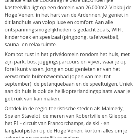
Grande villa de Cockaifagne deze uitzonderlijke
kasteelvilla ligt op een domein van 26.000m2. Vlakbij de
Hoge Venen, in het hart van de Ardennen. Je geniet in
dit landhuis van volop luxe en comfort. Aan alle
ontspanningsmogelijkheden is gedacht zoals, WIFI,
kinderhoek en speelzaal (pingpong, tafelvoetbal),
sauna- en relaxruimte.
Kom tot rust in het privédomein rondom het huis, met
zijn park, bos, joggingsparcours en vijver, waar je op
forel kunt vissen. Jong en oud genieten er van het
verwarmde buitenzwembad (open van mei tot
september), de petanquebaan en de speeltuigen. Uniek
aan dit huis is ook de helikopterlandingsplaats waar je
gebruik van kan maken.
Ontdek in de regio toeristische steden als Malmedy,
Spa en Stavelot, de meren van Robertville en Gileppe,
het F1 - circuit van Francorchamps, de ski - en
langlaufpisten op de Hoge Venen. kortom alles om je