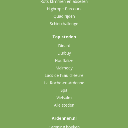
Rots klimmen en abseilen
Highrope Parcours
Quad rijden
Schietchallenge
Top steden
Dinant
Durbuy
Houffalize
Malmedy
Lacs de l’Eau d’Heure
La Roche-en-Ardenne
Spa
Vielsalm
Alle steden
Ardennen.nl
Camping boeken