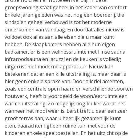
Große Holzheimer Hütte een verblijf in deze
groepswoning staat geheel in het kader van comfort.
Enkele jaren geleden was het nog een boerderij, die
sindsdien geheel verbouwd is tot het moderne
onderkomen van vandaag. En doordat alles nieuw is,
voldoet ook alles aan alle eisen die u maar kunt
hebben. De slaapkamers hebben alle hun eigen
badkamer, er is een wellnessruimte met Finse sauna,
infraroodsauna en jacuzzi en de keuken is volledig
uitgerust met moderne apparatuur. Nieuw kan
betekenen dat er een kille uitstraling is, maar daar is
hier geen enkele sprake van. Door allerlei accenten,
zoals een centrale open haard en verschillende soorten
houtwerk, heeft bijvoorbeeld de woon/eetruimte een
warme uitstraling. Zo mogelijk nog leuker wordt het
wanneer het mooi weer is. Eerst treft u daar een zeer
groot terras aan, waar u heerlijk gezamenlijk kunt
eten, daarachter ligt een ruime tuin met voor de
kinderen enkele speeltoestellen. En het uitzicht op de