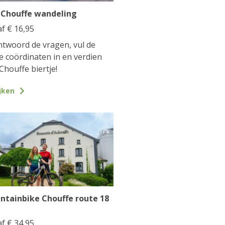
 Chouffe wandeling
af
€
16,95
twoord de vragen, vul de
te coördinaten in en verdien
Chouffe biertje!
jken
ntainbike Chouffe route 18
af
€
34,95