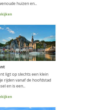
enoude huizen en...
ekijken
ant
nt ligt op slechts een klein
je rijden vanaf de hoofdstad
sel en is een...
ekijken