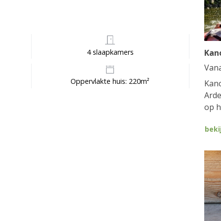
4 slaapkamers
Kan
Van
Oppervlakte huis: 220m²
Kano
Arde
op h
beki