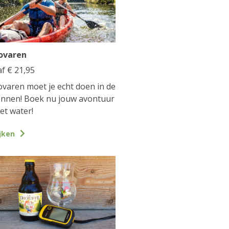
ovaren
af
€
21,95
varen moet je echt doen in de
nnen! Boek nu jouw avontuur
et water!
jken