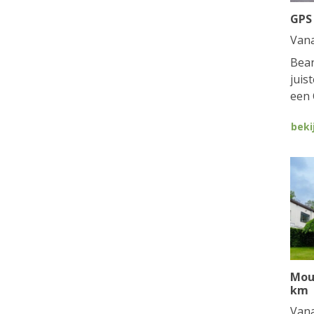
GPS
Van
Bean
juis
een 
beki
Mou
km
Van