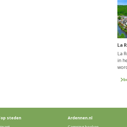
La 
La R
in h
word
b
op steden
Ardennen.nl
inant
Camping boeken