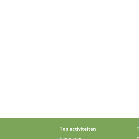
Top activiteiten
T
Kanovaren
D