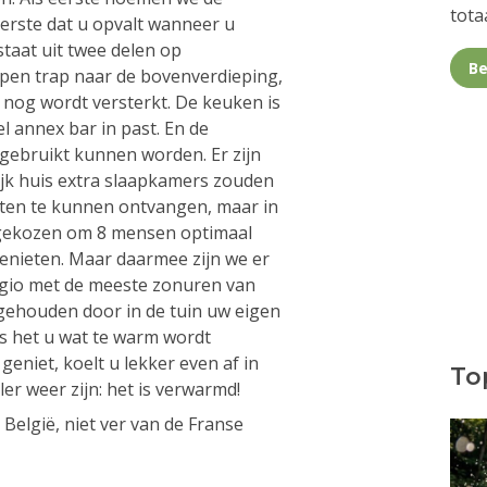
totaa
 eerste dat u opvalt wanneer u
aat uit twee delen op
Be
open trap naar de bovenverdieping,
 nog wordt versterkt. De keuken is
el annex bar in past. En de
 gebruikt kunnen worden. Er zijn
ijk huis extra slaapkamers zouden
en te kunnen ontvangen, maar in
 gekozen om 8 mensen optimaal
enieten. Maar daarmee zijn we er
regio met de meeste zonuren van
 gehouden door in de tuin uw eigen
s het u wat te warm wordt
geniet, koelt u lekker even af in
Top
er weer zijn: het is verwarmd!
 België, niet ver van de Franse