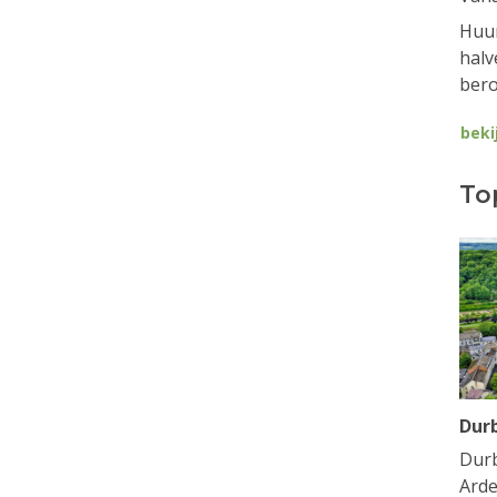
Huur
halv
bero
beki
To
Dur
Durb
Arde