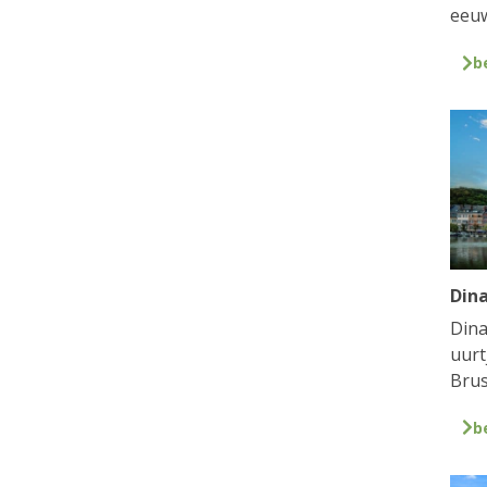
eeuw
b
Din
Dina
uurt
Brus
b