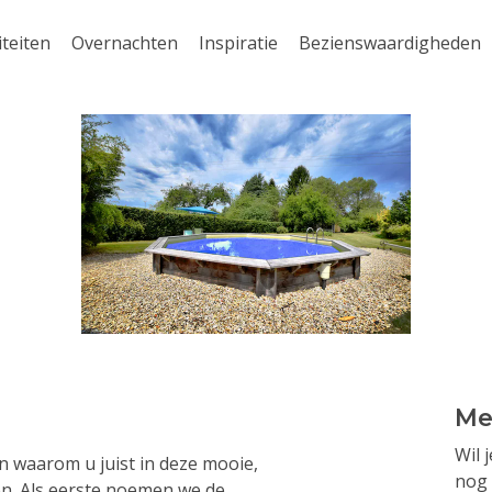
iteiten
Overnachten
Inspiratie
Bezienswaardigheden
Me
Wil 
n waarom u juist in deze mooie,
nog 
en. Als eerste noemen we de