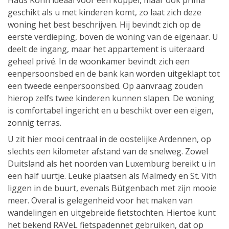
Haus Kohn ideaal voor een koppel, maar ook prima
geschikt als u met kinderen komt, zo laat zich deze
woning het best beschrijven. Hij bevindt zich op de
eerste verdieping, boven de woning van de eigenaar. U
deelt de ingang, maar het appartement is uiteraard
geheel privé. In de woonkamer bevindt zich een
eenpersoonsbed en de bank kan worden uitgeklapt tot
een tweede eenpersoonsbed. Op aanvraag zouden
hierop zelfs twee kinderen kunnen slapen. De woning
is comfortabel ingericht en u beschikt over een eigen,
zonnig terras.
U zit hier mooi centraal in de oostelijke Ardennen, op
slechts een kilometer afstand van de snelweg. Zowel
Duitsland als het noorden van Luxemburg bereikt u in
een half uurtje. Leuke plaatsen als Malmedy en St. Vith
liggen in de buurt, evenals Bütgenbach met zijn mooie
meer. Overal is gelegenheid voor het maken van
wandelingen en uitgebreide fietstochten. Hiertoe kunt
het bekend RAVeL fietspadennet gebruiken, dat op