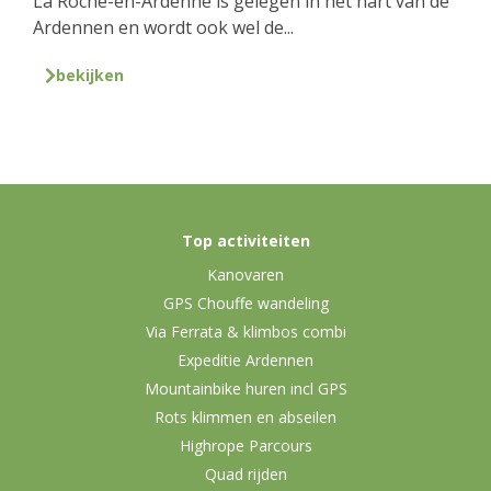
La Roche-en-Ardenne is gelegen in het hart van de
Ardennen en wordt ook wel de...
bekijken
Top activiteiten
Kanovaren
GPS Chouffe wandeling
Via Ferrata & klimbos combi
Expeditie Ardennen
Mountainbike huren incl GPS
Rots klimmen en abseilen
Highrope Parcours
Quad rijden