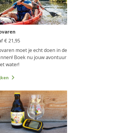
ovaren
af
€
21,95
varen moet je echt doen in de
nnen! Boek nu jouw avontuur
et water!
jken