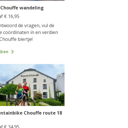
 Chouffe wandeling
af
€
16,95
twoord de vragen, vul de
te coördinaten in en verdien
Chouffe biertje!
jken
ntainbike Chouffe route 18
af
€
34,95