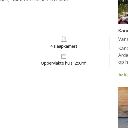
Kan
Van
4 slaapkamers
Kano
Arde
op h
Oppervlakte huis: 250m²
beki