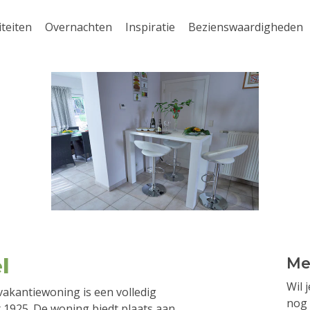
iteiten
Overnachten
Inspiratie
Bezienswaardigheden
l
Me
Wil 
vakantiewoning is een volledig
nog 
 1925. De woning biedt plaats aan