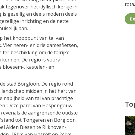
totaa
ak tegenover het idyllisch kerkje in
 is gezellig en deels modern deels
Be
gezellige inrichting en de nette
uiselijk aan.
p het knooppunt van tal van
. Vier heren- en drie damesfietsen,
n ter beschikking om de talrijke
erkennen. De regio is vooral
e bloesem-, kastelen- en
de stad Borgloon. De regio rond
 landschap midden in het hart van
cte nabijheid van tal van prachtige
Top
wen. Deze parel van Haspengouw
den evenals de aangrenzende oudste
afstand tot Tongeren en Borgloon
eel Alden Biesen te Rijkhoven-
iden, 18km van Hasselt en 24km