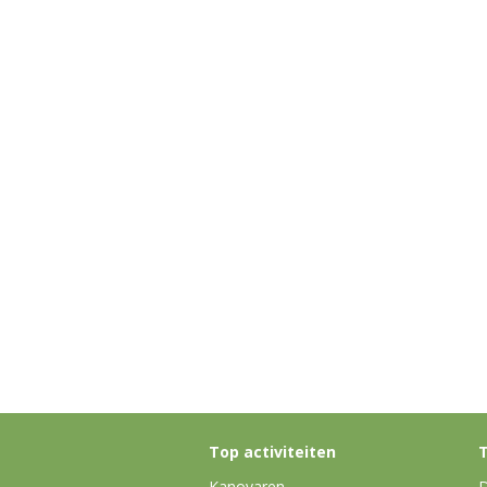
Top activiteiten
T
Kanovaren
D