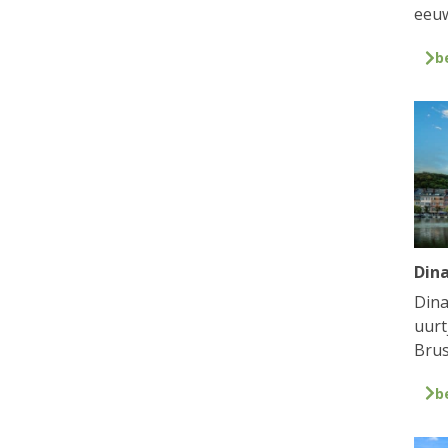
eeuw
b
Din
Dina
uurt
Brus
b