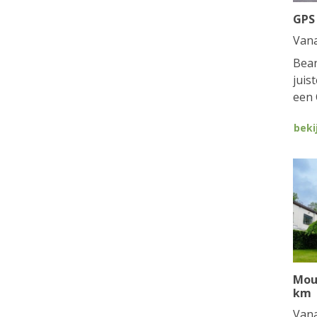
GPS
Van
Bean
juis
een 
beki
Mou
km
Van