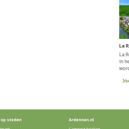
La 
La R
in h
word
b
op steden
Ardennen.nl
inant
Camping boeken