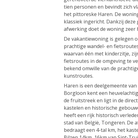
tien personen en bevindt zich vl
het pittoreske Haren. De woning
klassiek ingericht. Dankzij deze 
afwerking doet de woning zeer h
De vakantiewoning is gelegen o
prachtige wandel- en fietsroutes
waarvan één met kinderzitje, zij
fietsroutes in de omgeving te v
bekend omwille van de prachtig
kunstroutes.
Haren is een deelgemeente van 
Borgloon kent een heuvelachtig
de fruitstreek en ligt in de dire
kastelen en historische gebou
heeft een rijk historisch verle
stad van België, Tongeren. De 
bedraagt een 4-tal km, het kast
Bilzen 14km, 16km van Sint-Tru