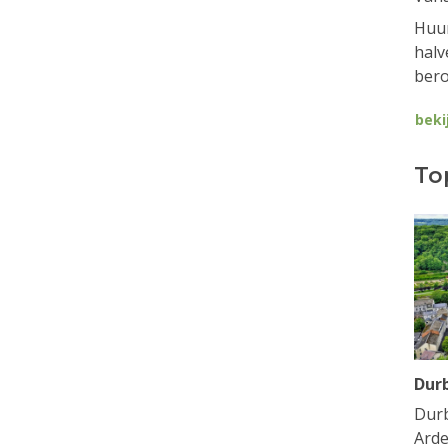
Huur
halv
bero
beki
To
Dur
Durb
Arde