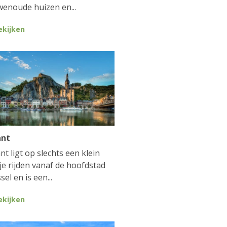
enoude huizen en...
ekijken
ant
nt ligt op slechts een klein
je rijden vanaf de hoofdstad
sel en is een...
ekijken