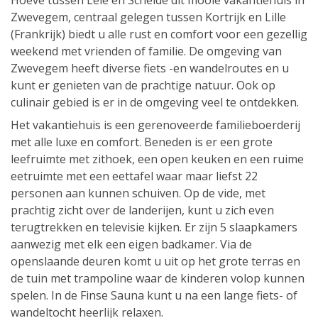
Hoeve tussen Leie en Schelde dit mooie vakantiehuis in
Zwevegem, centraal gelegen tussen Kortrijk en Lille
(Frankrijk) biedt u alle rust en comfort voor een gezellig
weekend met vrienden of familie. De omgeving van
Zwevegem heeft diverse fiets -en wandelroutes en u
kunt er genieten van de prachtige natuur. Ook op
culinair gebied is er in de omgeving veel te ontdekken.
Het vakantiehuis is een gerenoveerde familieboerderij
met alle luxe en comfort. Beneden is er een grote
leefruimte met zithoek, een open keuken en een ruime
eetruimte met een eettafel waar maar liefst 22
personen aan kunnen schuiven. Op de vide, met
prachtig zicht over de landerijen, kunt u zich even
terugtrekken en televisie kijken. Er zijn 5 slaapkamers
aanwezig met elk een eigen badkamer. Via de
openslaande deuren komt u uit op het grote terras en
de tuin met trampoline waar de kinderen volop kunnen
spelen. In de Finse Sauna kunt u na een lange fiets- of
wandeltocht heerlijk relaxen.