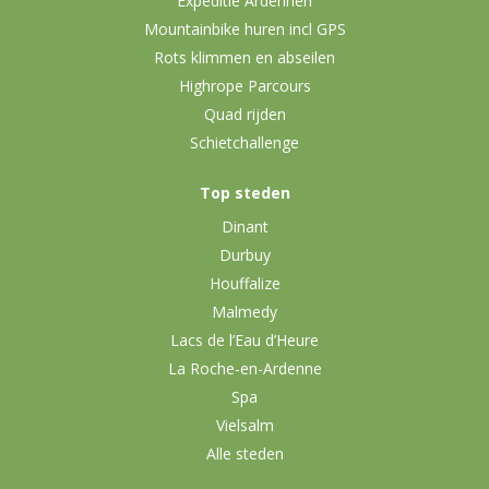
Expeditie Ardennen
Mountainbike huren incl GPS
Rots klimmen en abseilen
Highrope Parcours
Quad rijden
Schietchallenge
Top steden
Dinant
Durbuy
Houffalize
Malmedy
Lacs de l’Eau d’Heure
La Roche-en-Ardenne
Spa
Vielsalm
Alle steden