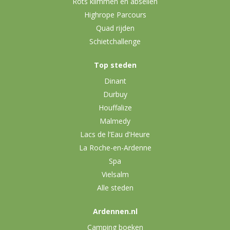
Rots klimmen en abseilen
Highrope Parcours
Quad rijden
Schietchallenge
Top steden
Dinant
Durbuy
Houffalize
Malmedy
Lacs de l’Eau d’Heure
La Roche-en-Ardenne
Spa
Vielsalm
Alle steden
Ardennen.nl
Camping boeken