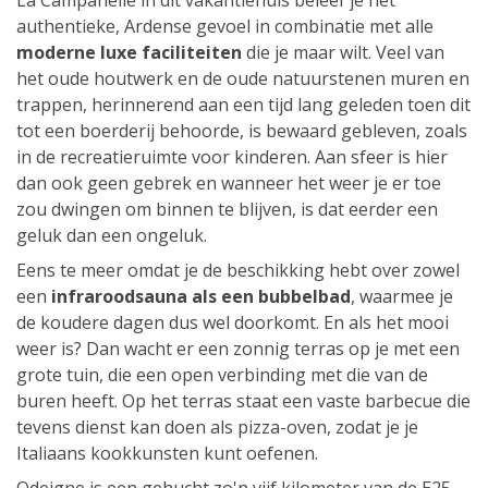
La Campanelle in dit vakantiehuis beleef je het
authentieke, Ardense gevoel in combinatie met alle
moderne luxe faciliteiten
die je maar wilt. Veel van
het oude houtwerk en de oude natuurstenen muren en
trappen, herinnerend aan een tijd lang geleden toen dit
tot een boerderij behoorde, is bewaard gebleven, zoals
in de recreatieruimte voor kinderen. Aan sfeer is hier
dan ook geen gebrek en wanneer het weer je er toe
zou dwingen om binnen te blijven, is dat eerder een
geluk dan een ongeluk.
Eens te meer omdat je de beschikking hebt over zowel
een
infraroodsauna als een bubbelbad
, waarmee je
de koudere dagen dus wel doorkomt. En als het mooi
weer is? Dan wacht er een zonnig terras op je met een
grote tuin, die een open verbinding met die van de
buren heeft. Op het terras staat een vaste barbecue die
tevens dienst kan doen als pizza-oven, zodat je je
Italiaans kookkunsten kunt oefenen.