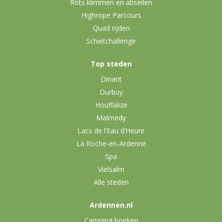
Rots klimmen en abseilen
Highrope Parcours
Quad rijden
Schietchallenge
Top steden
Dinant
Durbuy
Houffalize
Malmedy
Lacs de l’Eau d’Heure
La Roche-en-Ardenne
Spa
Vielsalm
Alle steden
Ardennen.nl
Camping boeken