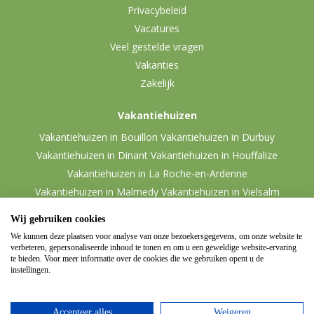
Privacybeleid
Vacatures
Veel gestelde vragen
Vakanties
Zakelijk
Vakantiehuizen
Vakantiehuizen in Bouillon
Vakantiehuizen in Durbuy
Vakantiehuizen in Dinant
Vakantiehuizen in Houffalize
Vakantiehuizen in La Roche-en-Ardenne
Vakantiehuizen in Malmedy
Vakantiehuizen in Vielsalm
Wij gebruiken cookies
We kunnen deze plaatsen voor analyse van onze bezoekersgegevens, om onze website te
verbeteren, gepersonaliseerde inhoud te tonen en om u een geweldige website-ervaring
te bieden. Voor meer informatie over de cookies die we gebruiken opent u de
instellingen.
Accepteer alles
Weigeren
© 2026 Ardennen.nl
Website door
Zencule