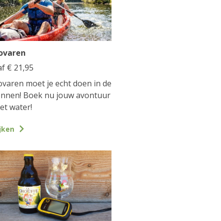
ovaren
af
€
21,95
varen moet je echt doen in de
nnen! Boek nu jouw avontuur
et water!
jken