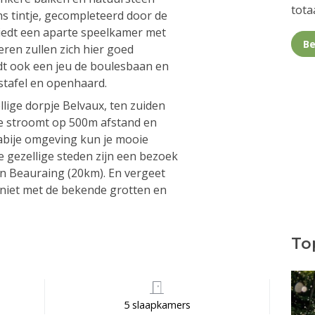
totaa
s tintje, gecompleteerd door de
biedt een aparte speelkamer met
Be
deren zullen zich hier goed
dt ook een jeu de boulesbaan en
istafel en openhaard.
ellige dorpje Belvaux, ten zuiden
se stroomt op 500m afstand en
abije omgeving kun je mooie
 gezellige steden zijn een bezoek
en Beauraing (20km). En vergeet
niet met de bekende grotten en
Top
5 slaapkamers