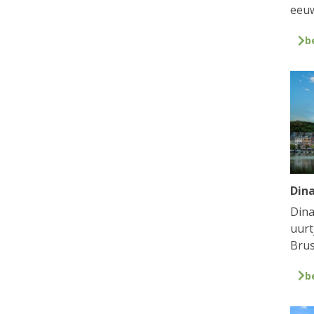
eeuw
b
Din
Dina
uurt
Brus
b