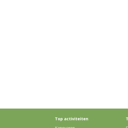
Top activiteiten
T
Kanovaren
D