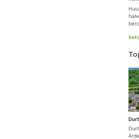
Huur
halv
bero
beki
To
Dur
Durb
Arde