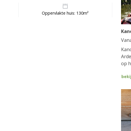
Oppervlakte huis: 130m²
Kan
Van
Kano
Arde
op h
beki