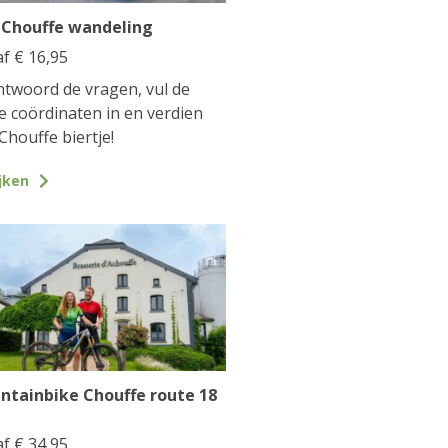
 Chouffe wandeling
af
€
16,95
twoord de vragen, vul de
te coördinaten in en verdien
Chouffe biertje!
jken
ntainbike Chouffe route 18
af
€
34,95