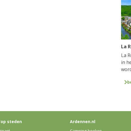
La 
La R
in h
word
b
op steden
Ardennen.nl
inant
Camping boeken