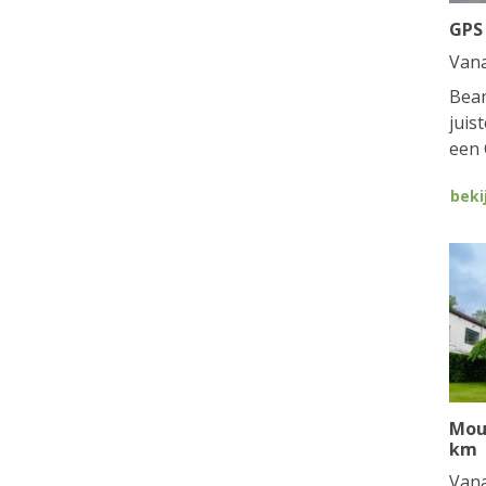
GPS
Van
Bean
juis
een 
beki
Mou
km
Van