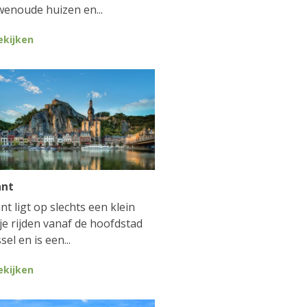
enoude huizen en...
ekijken
ant
nt ligt op slechts een klein
je rijden vanaf de hoofdstad
sel en is een...
ekijken