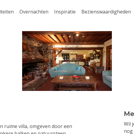
iteiten
Overnachten
Inspiratie
Bezienswaardigheden
Me
Wil 
en ruime villa, omgeven door een
nog 
donkere balken en natuursteen