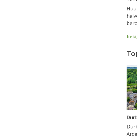
Huur
halv
bero
beki
To
Dur
Durb
Arde