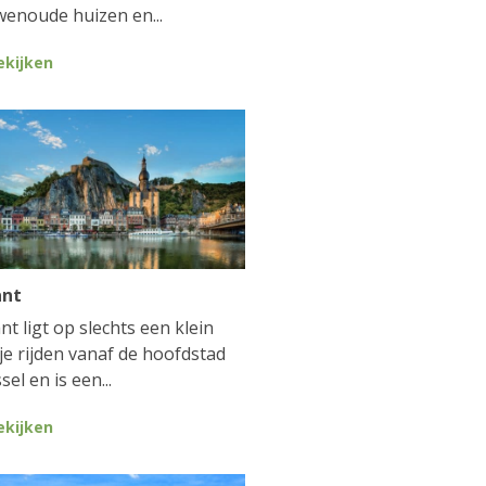
enoude huizen en...
ekijken
ant
nt ligt op slechts een klein
je rijden vanaf de hoofdstad
sel en is een...
ekijken