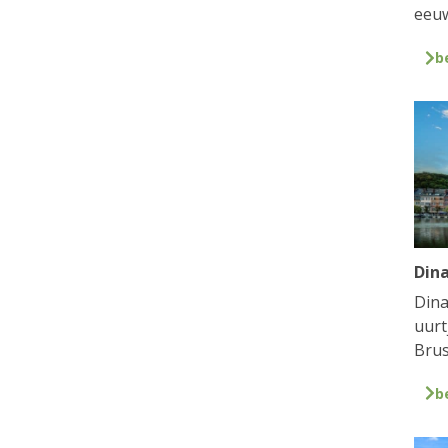
eeuw
b
Din
Dina
uurt
Brus
b