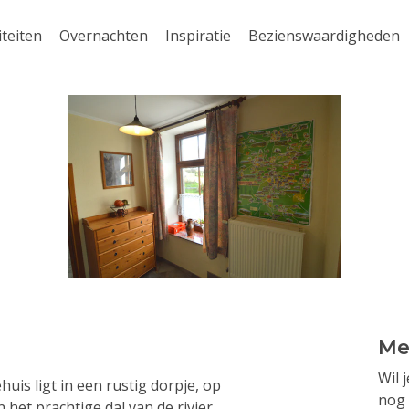
iteiten
Overnachten
Inspiratie
Bezienswaardigheden
Me
Wil 
huis ligt in een rustig dorpje, op
nog 
 het prachtige dal van de rivier