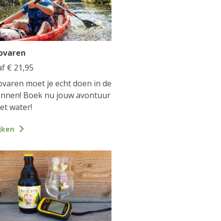
ovaren
af
€
21,95
varen moet je echt doen in de
nnen! Boek nu jouw avontuur
et water!
jken