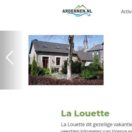
Activ
La Louette
La Louette dit gezellige vakantie
veertien kilometer van Vresse en