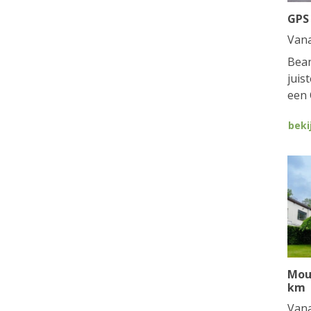
GPS
Van
Bean
juis
een 
beki
Mou
km
Van