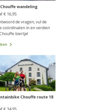
 Chouffe wandeling
af
€
16,95
twoord de vragen, vul de
te coördinaten in en verdien
Chouffe biertje!
jken
ntainbike Chouffe route 18
af
€
34,95