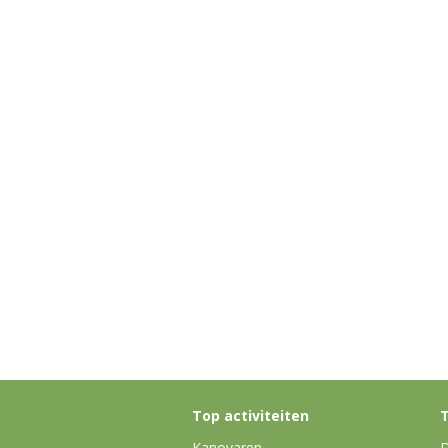
Top activiteiten
T
Kanovaren
D