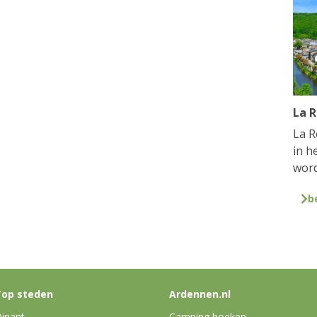
La 
La R
in h
word
b
op steden
Ardennen.nl
inant
Camping boeken