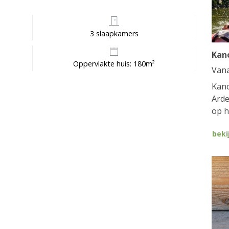
3 slaapkamers
Kan
Oppervlakte huis: 180m²
Van
Kano
Arde
op h
beki