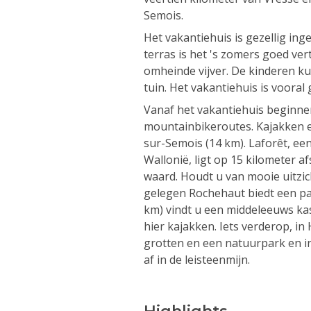
Semois.
Het vakantiehuis is gezellig ing
terras is het 's zomers goed ver
omheinde vijver. De kinderen k
tuin. Het vakantiehuis is vooral
Vanaf het vakantiehuis beginne
mountainbikeroutes. Kajakken e
sur-Semois (14 km). Laforêt, ee
Wallonië, ligt op 15 kilometer a
waard. Houdt u van mooie uitzic
gelegen Rochehaut biedt een pan
km) vindt u een middeleeuws kas
hier kajakken. Iets verderop, in
grotten en een natuurpark en in
af in de leisteenmijn.