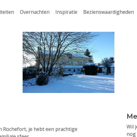
iteiten
Overnachten
Inspiratie
Bezienswaardigheden
Me
Wil 
 Rochefort, je hebt een prachtige
nog 
iliale sfeer.