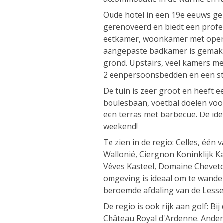
Oude hotel in een 19e eeuws ge
gerenoveerd en biedt een profe
eetkamer, woonkamer met open 
aangepaste badkamer is gemakk
grond. Upstairs, veel kamers m
2 eenpersoonsbedden en een st
De tuin is zeer groot en heeft e
boulesbaan, voetbal doelen voo
een terras met barbecue. De ide
weekend!
Te zien in de regio: Celles, één
Wallonië, Ciergnon Koninklijk Ka
Vêves Kasteel, Domaine Chevetog
omgeving is ideaal om te wandele
beroemde afdaling van de Lesse
De regio is ook rijk aan golf: Bi
Château Royal d'Ardenne. Ander