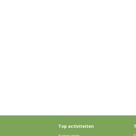
Top activiteiten
T
Kanovaren
D