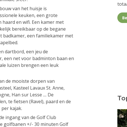
totaa
bouw van het huisje is
ssionele keuken, een grote
Be
haard en wifi. Een kamer met
elijk bereikbaar op de begane
et badkamer, een familiekamer met
apelbed.
en dartbord, een jeu de
r, een net voor badminton baan en
ale luizen brengen een leuk
 van de mooiste dorpen van
steel, Kasteel Lavaux St. Anne,
ne, Han sur Lesse .... De
Top
n, te fietsen (Ravel), paard en de
 per kajak.
j de ingang van de Golf Club
e golfbanen +/- 30 minuten Golf