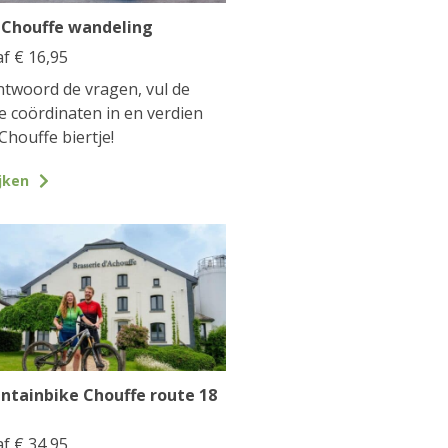
 Chouffe wandeling
af
€
16,95
twoord de vragen, vul de
te coördinaten in en verdien
Chouffe biertje!
jken
ntainbike Chouffe route 18
af
€
34,95