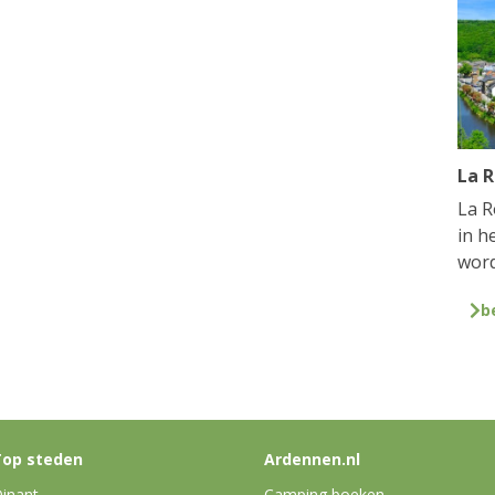
La 
La R
in h
word
b
op steden
Ardennen.nl
inant
Camping boeken