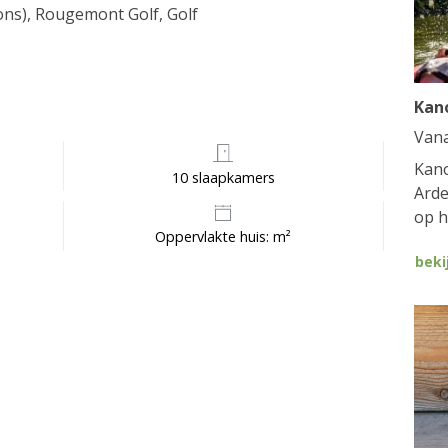
ons), Rougemont Golf, Golf
Kan
Van
Kano
10 slaapkamers
Arde
op h
Oppervlakte huis: m²
beki