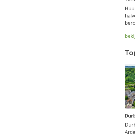
Huur
halv
bero
beki
To
Dur
Durb
Arde