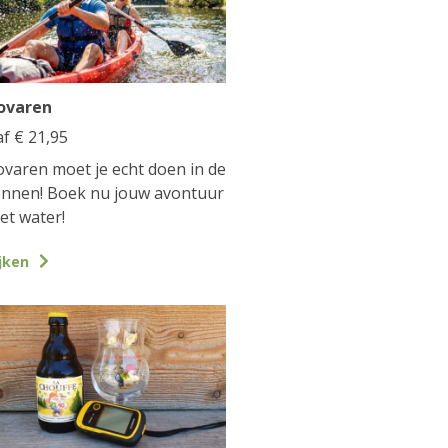
ovaren
af
€
21,95
varen moet je echt doen in de
nnen! Boek nu jouw avontuur
et water!
jken