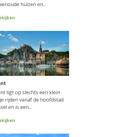
enoude huizen en...
ekijken
ant
nt ligt op slechts een klein
je rijden vanaf de hoofdstad
sel en is een...
ekijken