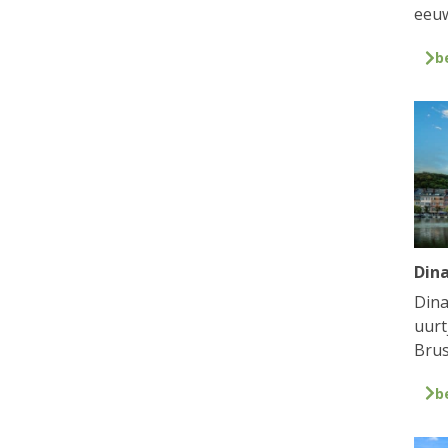
eeuw
b
Din
Dina
uurt
Brus
b