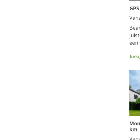
GPS
Van
Bean
juis
een 
beki
Mou
km
Van