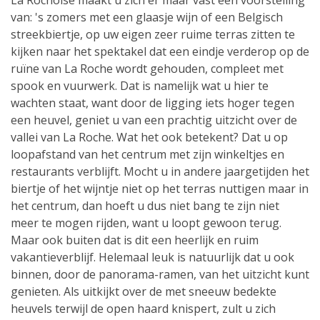
La Rochoise maakt u zich er maar vast een voorstelling
van: 's zomers met een glaasje wijn of een Belgisch
streekbiertje, op uw eigen zeer ruime terras zitten te
kijken naar het spektakel dat een eindje verderop op de
ruïne van La Roche wordt gehouden, compleet met
spook en vuurwerk. Dat is namelijk wat u hier te
wachten staat, want door de ligging iets hoger tegen
een heuvel, geniet u van een prachtig uitzicht over de
vallei van La Roche. Wat het ook betekent? Dat u op
loopafstand van het centrum met zijn winkeltjes en
restaurants verblijft. Mocht u in andere jaargetijden het
biertje of het wijntje niet op het terras nuttigen maar in
het centrum, dan hoeft u dus niet bang te zijn niet
meer te mogen rijden, want u loopt gewoon terug.
Maar ook buiten dat is dit een heerlijk en ruim
vakantieverblijf. Helemaal leuk is natuurlijk dat u ook
binnen, door de panorama-ramen, van het uitzicht kunt
genieten. Als uitkijkt over de met sneeuw bedekte
heuvels terwijl de open haard knispert, zult u zich