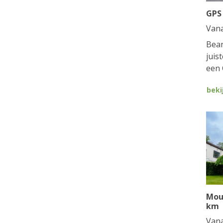
GPS
Van
Bean
juis
een 
beki
Mou
km
Van