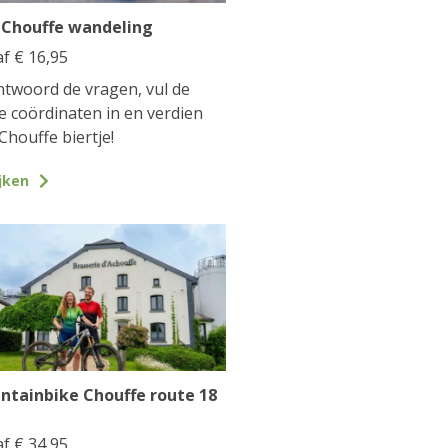
 Chouffe wandeling
af
€
16,95
twoord de vragen, vul de
te coördinaten in en verdien
Chouffe biertje!
jken
ntainbike Chouffe route 18
af
€
34,95