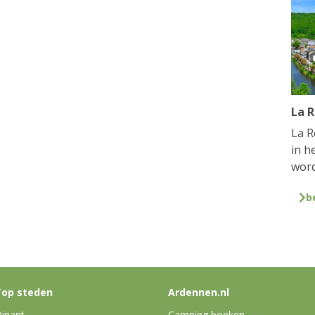
La 
La R
in h
word
b
op steden
Ardennen.nl
inant
Camping boeken