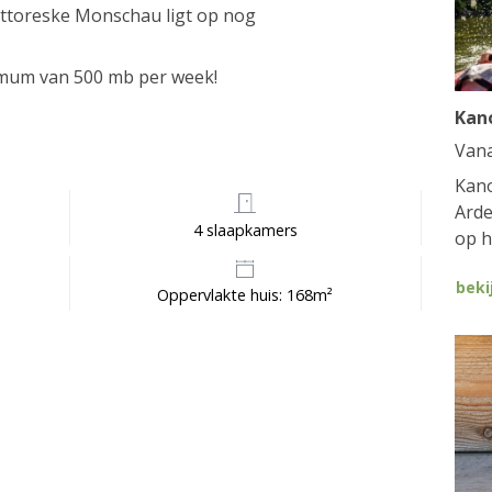
ittoreske Monschau ligt op nog
ximum van 500 mb per week!
Kan
Van
Kano
Arde
4 slaapkamers
op h
beki
Oppervlakte huis: 168m²