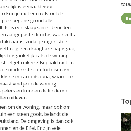
totaa
nkelijk is gemaakt voor
to kun je met een rolstoel de
Be
 op de begane grond alle
t. Er is een slaapkamer beneden
een aangepaste douche, waar zelfs
hikbaar is, zodat je eigen stoel
heeft nog een draagbare papegaai,
k toegankelijk is. Is de woning
lstoelgebruikers? Bepaald niet: In
an de modernste comforteisen en
 kleine infraroodsauna, waardoor
naast vind je in de woning
-spelers en kunnen de kinderen
llen uitleven.
Top
lleen om de woning, maar ook om
uin een steen gooit, belandt die
Duitsland. De omgeving is dan ook
nen en de Eifel. Er zijn vele