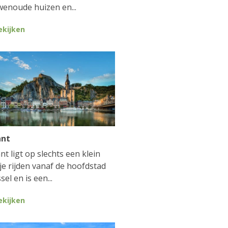
enoude huizen en...
ekijken
ant
nt ligt op slechts een klein
je rijden vanaf de hoofdstad
sel en is een...
ekijken