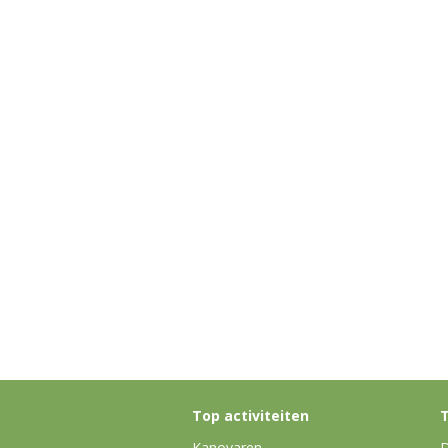
Top activiteiten
T
Kanovaren
D