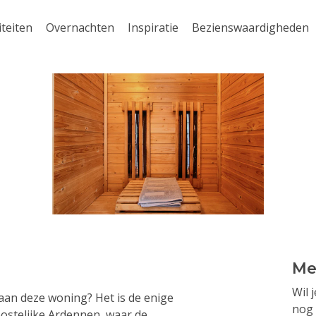
iteiten
Overnachten
Inspiratie
Bezienswaardigheden
Me
Wil 
 aan deze woning? Het is de enige
nog 
ostelijke Ardennen, waar de