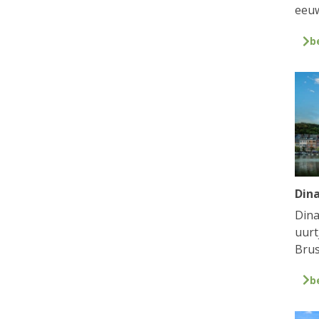
eeuw
b
Din
Dina
uurt
Brus
b