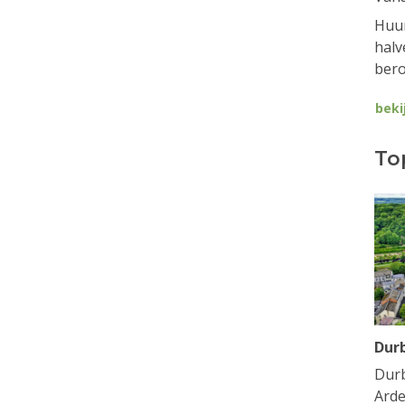
Huur
halv
bero
beki
To
Dur
Durb
Arde