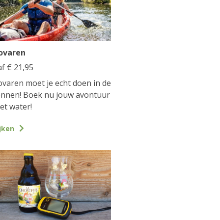
ovaren
af
€
21,95
varen moet je echt doen in de
nnen! Boek nu jouw avontuur
et water!
jken