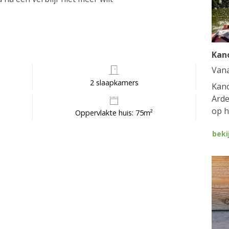
Kan
Van
2 slaapkamers
Kano
Arde
op h
Oppervlakte huis: 75m²
beki