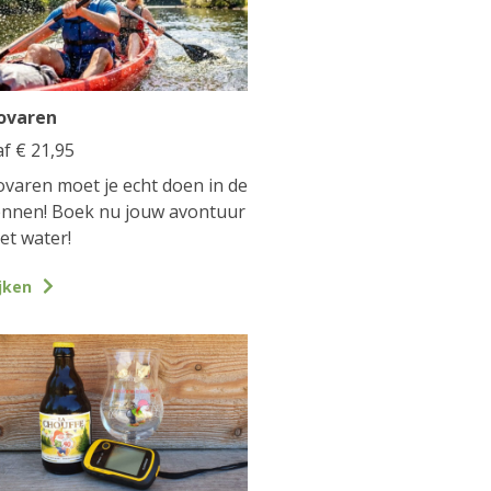
ovaren
af
€
21,95
varen moet je echt doen in de
nnen! Boek nu jouw avontuur
et water!
jken