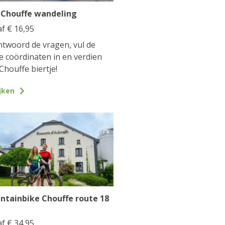
 Chouffe wandeling
af
€
16,95
twoord de vragen, vul de
te coördinaten in en verdien
Chouffe biertje!
jken
ntainbike Chouffe route 18
af
€
34,95