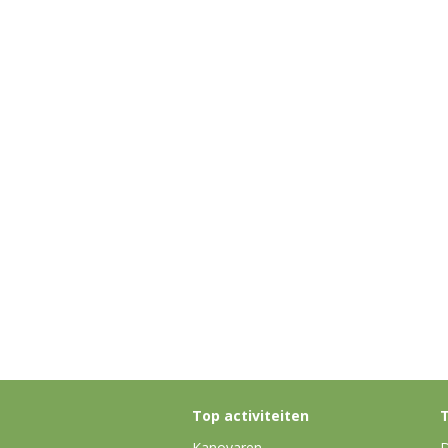
Top activiteiten
T
Kanovaren
D