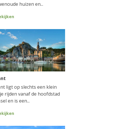
enoude huizen en...
ekijken
ant
nt ligt op slechts een klein
je rijden vanaf de hoofdstad
sel en is een...
ekijken