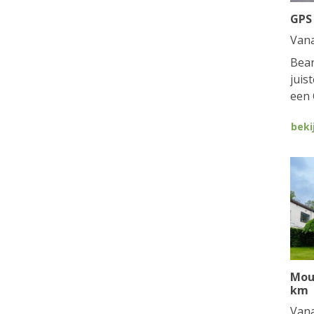
GPS
Van
Bean
juis
een 
beki
Mou
km
Van