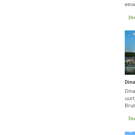
eeuw
b
Din
Dina
uurt
Brus
b