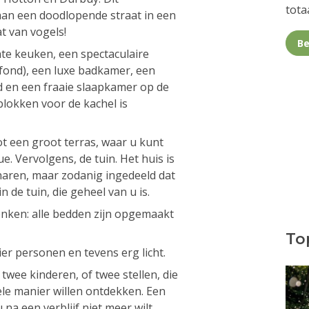
totaa
 aan een doodlopende straat in een
at van vogels!
Be
hte keuken, een spectaculaire
fond), een luxe badkamer, een
 en een fraaie slaapkamer op de
lokken voor de kachel is
 een groot terras, waar u kunt
. Vervolgens, de tuin. Het huis is
naren, maar zodanig ingedeeld dat
n de tuin, die geheel van u is.
enken: alle bedden zijn opgemaakt
Top
ier personen en tevens erg licht.
 twee kinderen, of twee stellen, die
e manier willen ontdekken. Een
 na een verblijf niet meer wilt