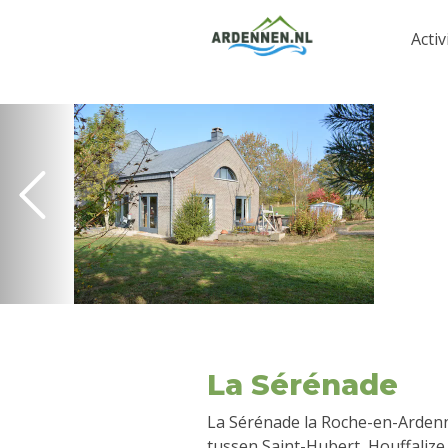
Activ
La Sérénade
La Sérénade la Roche-en-Ardenne
tussen Saint-Hubert, Houffalize