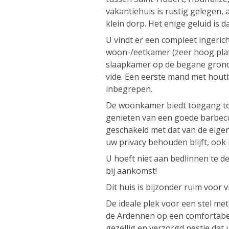
vakantiehuis is rustig gelegen,
klein dorp. Het enige geluid is d
U vindt er een compleet ingeric
woon-/eetkamer (zeer hoog pla
slaapkamer op de begane grond
vide. Een eerste mand met houtb
inbegrepen.
De woonkamer biedt toegang tot
genieten van een goede barbecue
geschakeld met dat van de eige
uw privacy behouden blijft, ook i
U hoeft niet aan bedlinnen te d
bij aankomst!
Dit huis is bijzonder ruim voor v
De ideale plek voor een stel met
de Ardennen op een comfortabel
gezellig en verzorgd nestje dat u