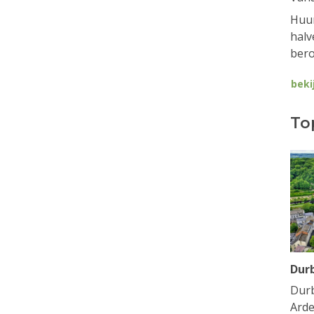
Huur
halv
bero
beki
To
Dur
Durb
Arde