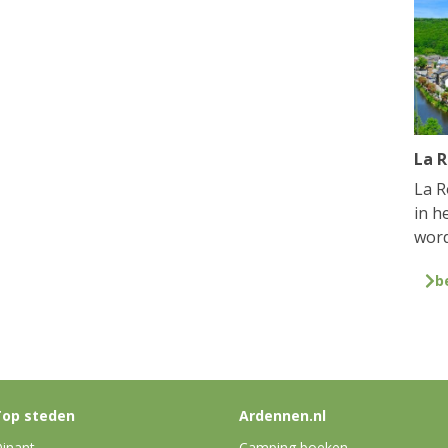
La 
La R
in h
word
b
op steden
Ardennen.nl
inant
Camping boeken