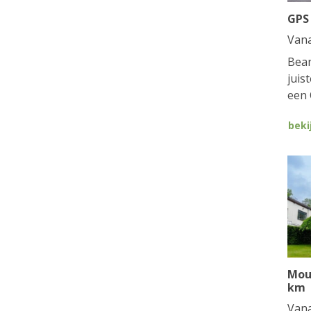
GPS
Van
Bean
juis
een 
beki
Mou
km
Van