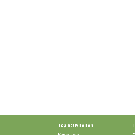
Top activiteiten
T
Kanovaren
D