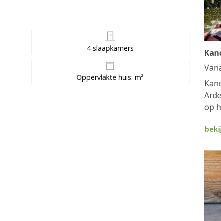
4 slaapkamers
Kan
Van
Oppervlakte huis: m²
Kano
Arde
op h
beki