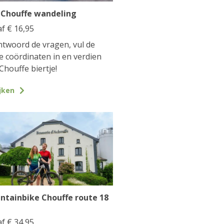
 Chouffe wandeling
af
€
16,95
twoord de vragen, vul de
te coördinaten in en verdien
Chouffe biertje!
jken
ntainbike Chouffe route 18
af
€
34,95