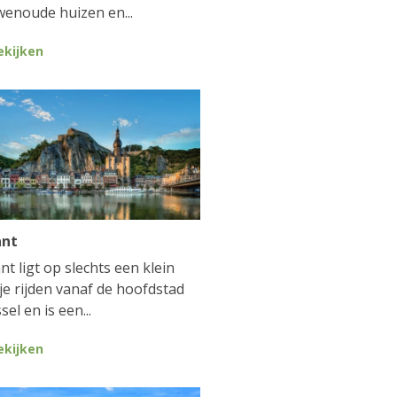
enoude huizen en...
ekijken
ant
nt ligt op slechts een klein
je rijden vanaf de hoofdstad
sel en is een...
ekijken