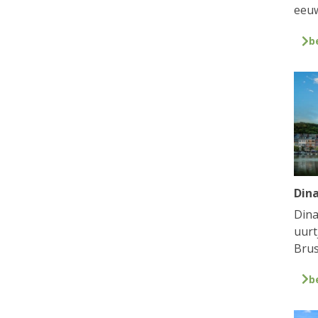
eeuw
b
Din
Dina
uurt
Brus
b