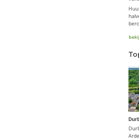
Huur
halv
bero
beki
To
Dur
Durb
Arde