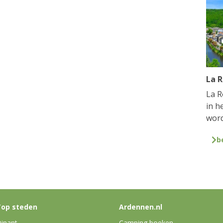
La 
La R
in h
word
b
op steden
Ardennen.nl
inant
Camping boeken