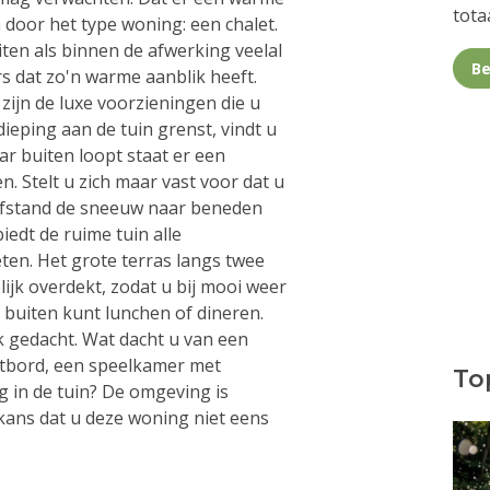
totaa
n door het type woning: een chalet.
ten als binnen de afwerking veelal
Be
rs dat zo'n warme aanblik heeft.
ijn de luxe voorzieningen die u
dieping aan de tuin grenst, vindt u
r buiten loopt staat er een
n. Stelt u zich maar vast voor dat u
r afstand de sneeuw naar beneden
iedt de ruime tuin alle
ten. Het grote terras langs twee
lijk overdekt, zodat u bij mooi weer
 buiten kunt lunchen of dineren.
k gedacht. Wat dacht u van een
artbord, een speelkamer met
Top
 in de tuin? De omgeving is
 kans dat u deze woning niet eens