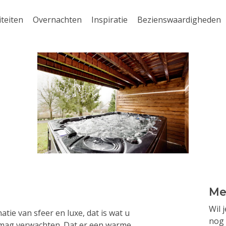
iteiten
Overnachten
Inspiratie
Bezienswaardigheden
Me
Wil 
atie van sfeer en luxe, dat is wat u
nog 
g mag verwachten. Dat er een warme