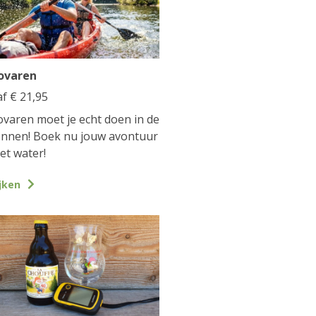
ovaren
af
€
21,95
varen moet je echt doen in de
nnen! Boek nu jouw avontuur
et water!
jken