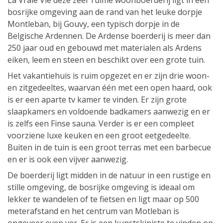
La Vraie Vie deze zeer ruime woonboerderij ligt in een
bosrijke omgeving aan de rand van het leuke dorpje
Montleban, bij Gouvy, een typisch dorpje in de
Belgische Ardennen. De Ardense boerderij is meer dan
250 jaar oud en gebouwd met materialen als Ardens
eiken, leem en steen en beschikt over een grote tuin.
Het vakantiehuis is ruim opgezet en er zijn drie woon-
en zitgedeeltes, waarvan één met een open haard, ook
is er een aparte tv kamer te vinden. Er zijn grote
slaapkamers en voldoende badkamers aanwezig en er
is zelfs een Finse sauna. Verder is er een compleet
voorziene luxe keuken en een groot eetgedeelte.
Buiten in de tuin is een groot terras met een barbecue
en er is ook een vijver aanwezig.
De boerderij ligt midden in de natuur in een rustige en
stille omgeving, de bosrijke omgeving is ideaal om
lekker te wandelen of te fietsen en ligt maar op 500
meterafstand en het centrum van Motleban is