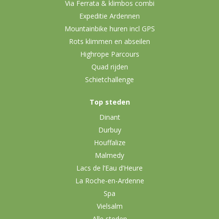
Via Ferrata & klimbos combi
Expeditie Ardennen
Mountainbike huren incl GPS
Rots klimmen en abseilen
Highrope Parcours
Quad rijden
Schietchallenge
Top steden
Dinant
Durbuy
Houffalize
Malmedy
Lacs de l’Eau d’Heure
La Roche-en-Ardenne
Spa
Vielsalm
Alle steden