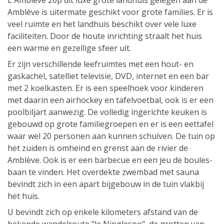
L'Amblève 20p dit luxe grote landhuis gelegen aan de
Amblève is uitermate geschikt voor grote families. Er is
veel ruimte en het landhuis beschikt over vele luxe
faciliteiten. Door de houte inrichting straalt het huis
een warme en gezellige sfeer uit.
Er zijn verschillende leefruimtes met een hout- en
gaskachel, satelliet televisie, DVD, internet en een bar
met 2 koelkasten. Er is een speelhoek voor kinderen
met daarin een airhockey en tafelvoetbal, ook is er een
poolbiljart aanwezig. De volledig ingerichte keuken is
gebouwd op grote familiegroepen en er is een eettafel
waar wel 20 personen aan kunnen schuiven. De tuin op
het zuiden is omheind en grenst aan de rivier de
Amblève. Ook is er een barbecue en een jeu de boules-
baan te vinden. Het overdekte zwembad met sauna
bevindt zich in een apart bijgebouw in de tuin vlakbij
het huis.
U bevindt zich op enkele kilometers afstand van de