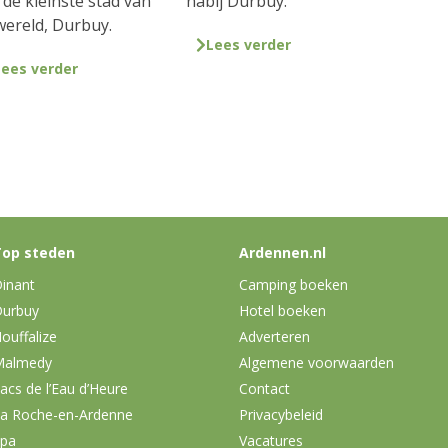
 de kleinste stad van
nabij Durbuy.
wereld, Durbuy.
Lees verder
Lees verder
op steden
Ardennen.nl
inant
Camping boeken
urbuy
Hotel boeken
ouffalize
Adverteren
Malmedy
Algemene voorwaarden
acs de l’Eau d’Heure
Contact
a Roche-en-Ardenne
Privacybeleid
pa
Vacatures