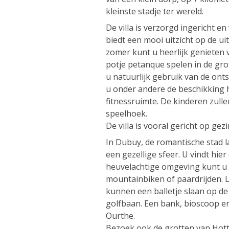
kleinste stadje ter wereld.
De villa is verzorgd ingericht e
biedt een mooi uitzicht op de ui
zomer kunt u heerlijk genieten 
potje petanque spelen in de gro
u natuurlijk gebruik van de onts
u onder andere de beschikking 
fitnessruimte. De kinderen zull
speelhoek.
De villa is vooral gericht op gez
In Dubuy, de romantische stad l
een gezellige sfeer. U vindt hier
heuvelachtige omgeving kunt u
mountainbiken of paardrijden. 
kunnen een balletje slaan op de
golfbaan. Een bank, bioscoop en
Ourthe.
Bezoek ook de grotten van Hot