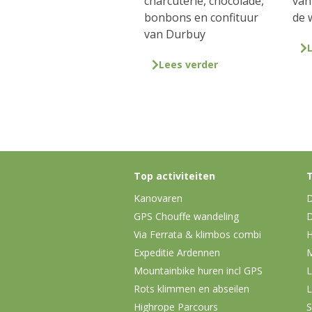
charcuterie, chocolade,
van
bonbons en confituur
de 
van Durbuy
Lees verder
Top activiteiten
T
Kanovaren
D
GPS Chouffe wandeling
D
Via Ferrata & klimbos combi
H
Expeditie Ardennen
Mountainbike huren incl GPS
L
Rots klimmen en abseilen
L
Highrope Parcours
S