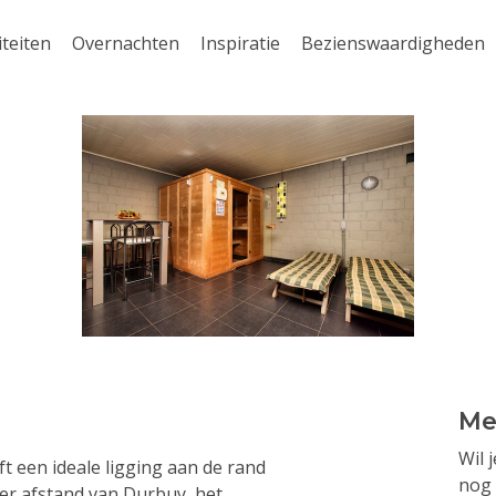
iteiten
Overnachten
Inspiratie
Bezienswaardigheden
Me
Wil 
ft een ideale ligging aan de rand
nog 
ter afstand van Durbuy, het