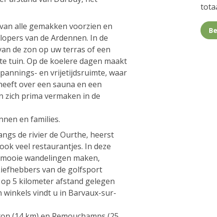
totaa
n van alle gemakken voorzien en
Be
tlopers van de Ardennen. In de
van de zon op uw terras of een
te tuin. Op de koelere dagen maakt
pannings- en vrijetijdsruimte, waar
heeft over een sauna en een
en zich prima vermaken in de
innen en families.
angs de rivier de Ourthe, heerst
 ook veel restaurantjes. In deze
 mooie wandelingen maken,
Liefhebbers van de golfsport
 op 5 kilometer afstand gelegen
 winkels vindt u in Barvaux-sur-
ton (14 km) en Remouchamps (25