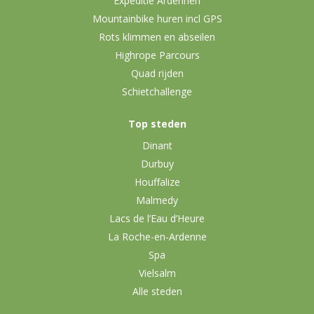
Expeditie Ardennen
Mountainbike huren incl GPS
Rots klimmen en abseilen
Highrope Parcours
Quad rijden
Schietchallenge
Top steden
Dinant
Durbuy
Houffalize
Malmedy
Lacs de l’Eau d’Heure
La Roche-en-Ardenne
Spa
Vielsalm
Alle steden