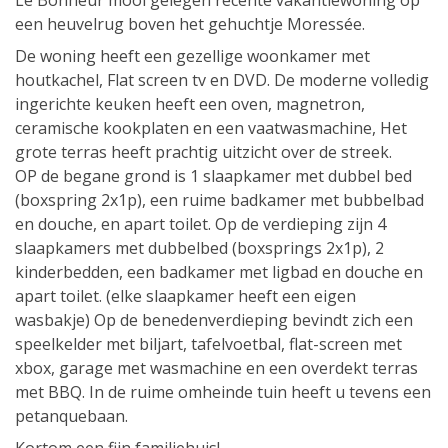
Le Bonheur mooi gelegen recente vakantiewoning op
een heuvelrug boven het gehuchtje Moressée.
De woning heeft een gezellige woonkamer met
houtkachel, Flat screen tv en DVD. De moderne volledig
ingerichte keuken heeft een oven, magnetron,
ceramische kookplaten en een vaatwasmachine, Het
grote terras heeft prachtig uitzicht over de streek.
OP de begane grond is 1 slaapkamer met dubbel bed
(boxspring 2x1p), een ruime badkamer met bubbelbad
en douche, en apart toilet. Op de verdieping zijn 4
slaapkamers met dubbelbed (boxsprings 2x1p), 2
kinderbedden, een badkamer met ligbad en douche en
apart toilet. (elke slaapkamer heeft een eigen
wasbakje) Op de benedenverdieping bevindt zich een
speelkelder met biljart, tafelvoetbal, flat-screen met
xbox, garage met wasmachine en een overdekt terras
met BBQ. In de ruime omheinde tuin heeft u tevens een
petanquebaan.