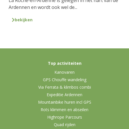
La Roche-en-Ardenne is gelegen in het hart van de
Ardennen en wordt ook wel de...
bekijken
Top activiteiten
Kanovaren
GPS Chouffe wandeling
Via Ferrata & klimbos combi
Expeditie Ardennen
Mountainbike huren incl GPS
Rots klimmen en abseilen
Highrope Parcours
Quad rijden