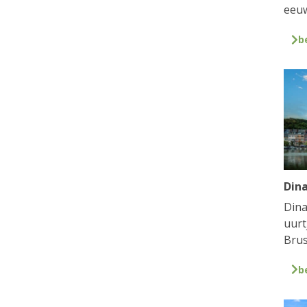
eeuw
b
Din
Dina
uurt
Brus
b