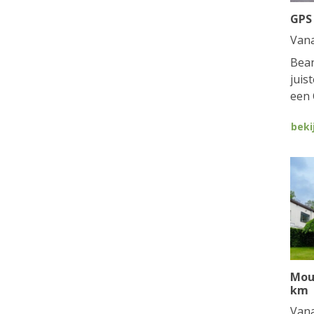
GPS
Van
Bean
juis
een 
beki
Mou
km
Van