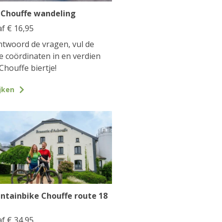
 Chouffe wandeling
af
€
16,95
twoord de vragen, vul de
te coördinaten in en verdien
Chouffe biertje!
jken
ntainbike Chouffe route 18
af
€
34,95