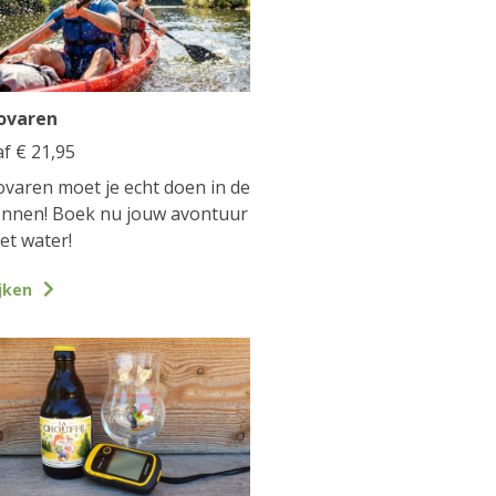
ovaren
af
€
21,95
varen moet je echt doen in de
nnen! Boek nu jouw avontuur
et water!
jken