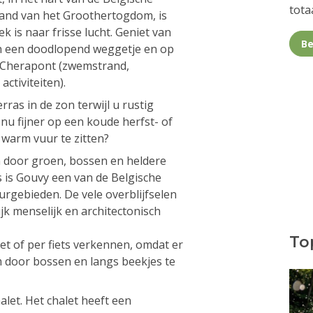
totaa
and van het Groothertogdom, is
k is naar frisse lucht. Geniet van
Be
aan een doodlopend weggetje en op
n Cherapont (zwemstrand,
ctiviteiten).
rras in de zon terwijl u rustig
nu fijner op een koude herfst- of
 warm vuur te zitten?
door groen, bossen en heldere
s is Gouvy een van de Belgische
gebieden. De vele overblijfselen
ijk menselijk en architectonisch
Top
et of per fiets verkennen, omdat er
 door bossen en langs beekjes te
halet. Het chalet heeft een