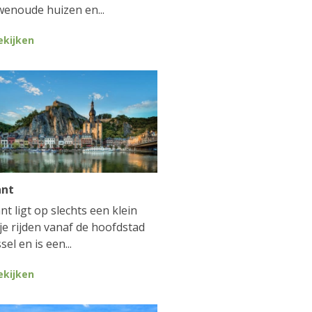
enoude huizen en...
ekijken
ant
nt ligt op slechts een klein
je rijden vanaf de hoofdstad
sel en is een...
ekijken