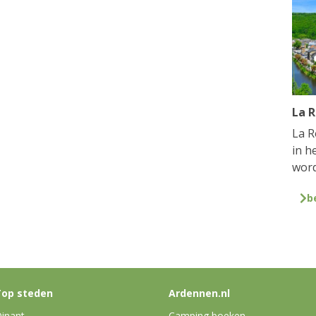
La 
La R
in h
word
b
op steden
Ardennen.nl
inant
Camping boeken