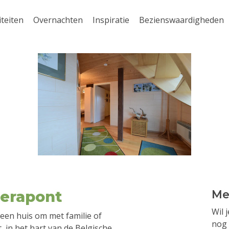
iteiten
Overnachten
Inspiratie
Bezienswaardigheden
herapont
Me
Wil 
een huis om met familie of
nog 
t, in het hart van de Belgische