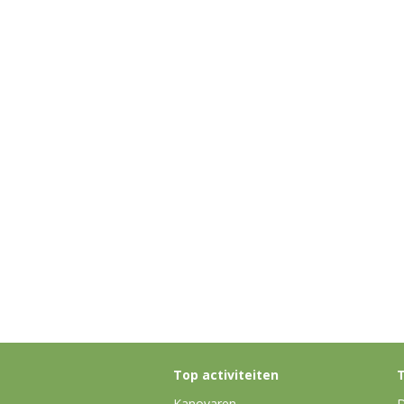
Top activiteiten
T
Kanovaren
D