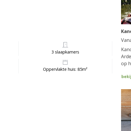
Kan
Van
Kano
3 slaapkamers
Arde
op h
Oppervlakte huis: 85m²
beki