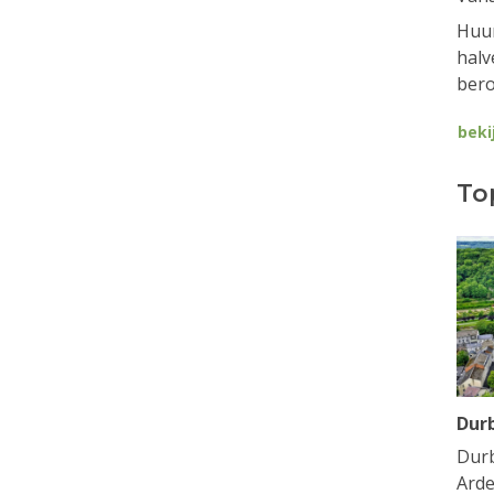
Huur
halv
bero
beki
To
Dur
Durb
Arde