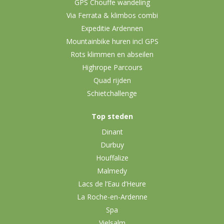
GPS Chouffe wandeling
Via Ferrata & klimbos combi
Expeditie Ardennen
Mountainbike huren incl GPS
Rots klimmen en abseilen
Highrope Parcours
Quad rijden
Schietchallenge
Top steden
Dinant
Durbuy
Houffalize
Malmedy
Lacs de l’Eau d’Heure
La Roche-en-Ardenne
Spa
Vielsalm