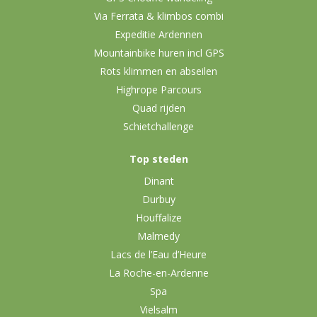
Via Ferrata & klimbos combi
Expeditie Ardennen
Mountainbike huren incl GPS
Rots klimmen en abseilen
Highrope Parcours
Quad rijden
Schietchallenge
Top steden
Dinant
Durbuy
Houffalize
Malmedy
Lacs de l’Eau d’Heure
La Roche-en-Ardenne
Spa
Vielsalm