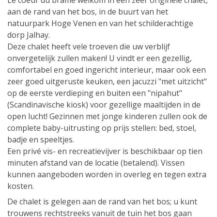
Le coeur du brâme welkom in een zeer originele chalet,
aan de rand van het bos, in de buurt van het
natuurpark Hoge Venen en van het schilderachtige
dorp Jalhay.
Deze chalet heeft vele troeven die uw verblijf
onvergetelijk zullen maken! U vindt er een gezellig,
comfortabel en goed ingericht interieur, maar ook een
zeer goed uitgeruste keuken, een jacuzzi "met uitzicht"
op de eerste verdieping en buiten een "nipahut"
(Scandinavische kiosk) voor gezellige maaltijden in de
open lucht! Gezinnen met jonge kinderen zullen ook de
complete baby-uitrusting op prijs stellen: bed, stoel,
badje en speeltjes.
Een privé vis- en recreatievijver is beschikbaar op tien
minuten afstand van de locatie (betalend). Vissen
kunnen aangeboden worden in overleg en tegen extra
kosten.
De chalet is gelegen aan de rand van het bos; u kunt
trouwens rechtstreeks vanuit de tuin het bos gaan