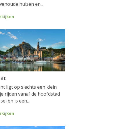
enoude huizen en...
ekijken
ant
nt ligt op slechts een klein
je rijden vanaf de hoofdstad
sel en is een...
ekijken