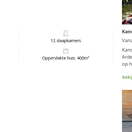
Kan
Van
12 slaapkamers
Kano
Arde
Oppervlakte huis: 400m²
op h
beki