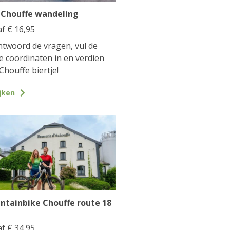
 Chouffe wandeling
af
€
16,95
twoord de vragen, vul de
te coördinaten in en verdien
Chouffe biertje!
jken
ntainbike Chouffe route 18
af
€
34,95