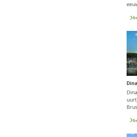
eeuw
b
Din
Dina
uurt
Brus
b