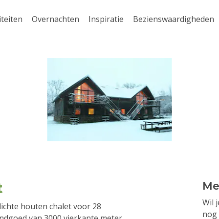
iteiten
Overnachten
Inspiratie
Bezienswaardigheden
t
Me
Wil 
 lichte houten chalet voor 28
nog 
andgoed van 3000 vierkante meter,