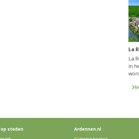
La 
La R
in h
word
b
op steden
Ardennen.nl
inant
Camping boeken