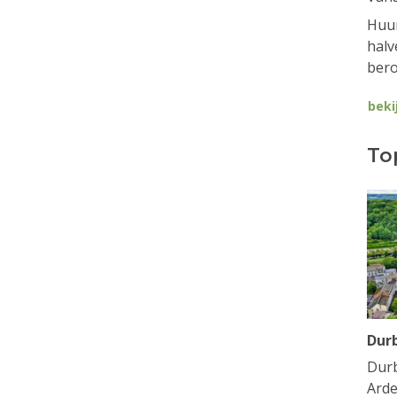
Huur
halv
bero
beki
To
Dur
Durb
Arde