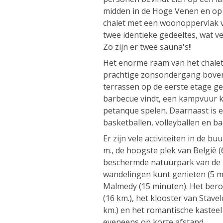
midden in de Hoge Venen en op
chalet met een woonoppervlak v
twee identieke gedeeltes, wat ve
Zo zijn er twee sauna's!!
Het enorme raam van het chalet 
prachtige zonsondergang bove
terrassen op de eerste etage ge
barbecue vindt, een kampvuur k
petanque spelen. Daarnaast is e
basketballen, volleyballen en b
Er zijn vele activiteiten in de bu
m., de hoogste plek van België (
beschermde natuurpark van de 
wandelingen kunt genieten (5 mi
Malmedy (15 minuten). Het bero
(16 km.), het klooster van Stav
km.) en het romantische kasteel 
eveneens op korte afstand.