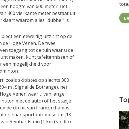
totaa
 een hoogte van 600 meter. Het
an 400 vierkante meter bestaat uit
Be
rklaart waarom alles "dubbel" is.
biedt een geweldig uitzicht op de
n de Hoge Venen. De twee
ven toegang tot de tuin waar u de
unt maken, kunt tafeltennissen of
r een mogelijkheid voor
adminton.
urt, zoals skipistes op slechts 300
694 m., Signal de Botrange), het
Hoge Venen waar u van lange
Top
nuten met de auto) of het stadje
emde circuit van Francorchamps
elot en haar sportautomuseum (18
van Reinhardstein (1 km.) vindt u