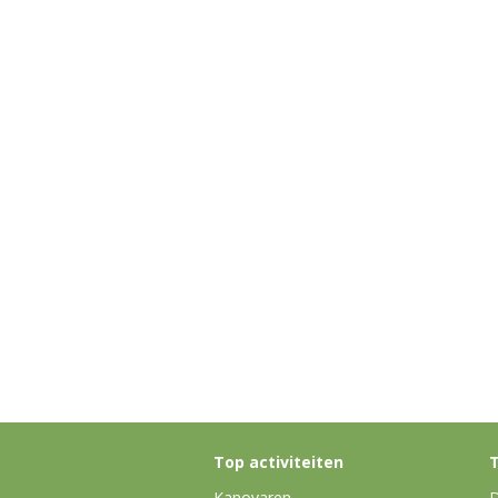
Top activiteiten
T
Kanovaren
D