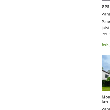
GPS
Van
Bean
juis
een 
beki
Mou
km
Van