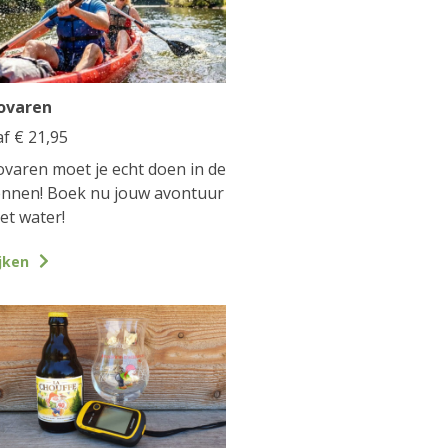
ovaren
af
€
21,95
varen moet je echt doen in de
nnen! Boek nu jouw avontuur
et water!
jken