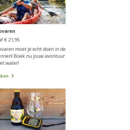
ovaren
af
€
21,95
varen moet je echt doen in de
nnen! Boek nu jouw avontuur
et water!
jken