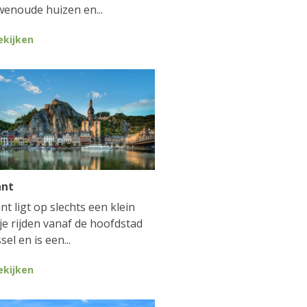
enoude huizen en...
ekijken
ant
nt ligt op slechts een klein
je rijden vanaf de hoofdstad
sel en is een...
ekijken