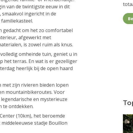
totaa
gin van de twintigste eeuw in dit
 smaakvol ingericht in de
Be
familiekasteel.
n gedacht om het zo comfortabel
nterieur, afgewerkt met
erialen, is zowel ruim als knus.
 volledig omheinde tuin, geniet u in
 het terras. En wat is er gezelliger
terdag heerlijk bij de open haard
met zijn rivieren bieden lopen
 en mountainbikeroutes. Voor
de legendarische en mysterieuze
Top
m te ontdekken.
 Center (10km), het beroemde
 middeleeuwse stadje Bouillon