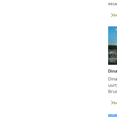
eeuw
b
Din
Dina
uurt
Brus
b