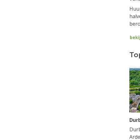
Huur
halv
bero
beki
To
Dur
Durb
Arde