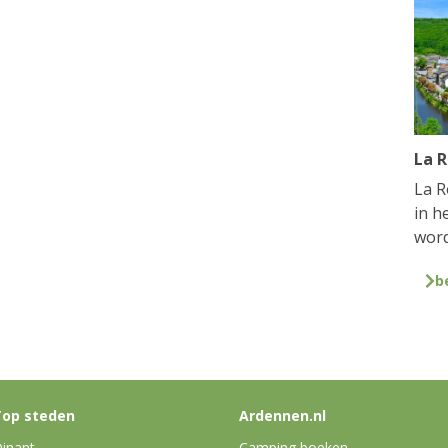
La 
La R
in h
word
b
op steden
Ardennen.nl
inant
Camping boeken