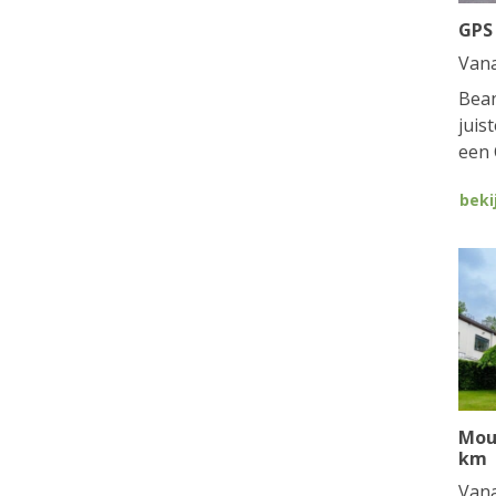
GPS
Van
Bean
juis
een 
beki
Mou
km
Van