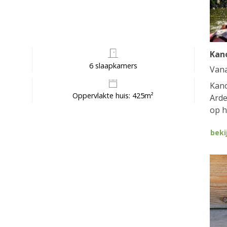
Kan
6 slaapkamers
Van
Kano
Oppervlakte huis: 425m²
Arde
op h
beki