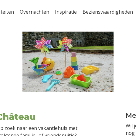
iteiten
Overnachten
Inspiratie
Bezienswaardigheden
Château
Me
Wil 
p zoek naar een vakantiehuis met
nog 
olgende familie- of vriendenuitje?