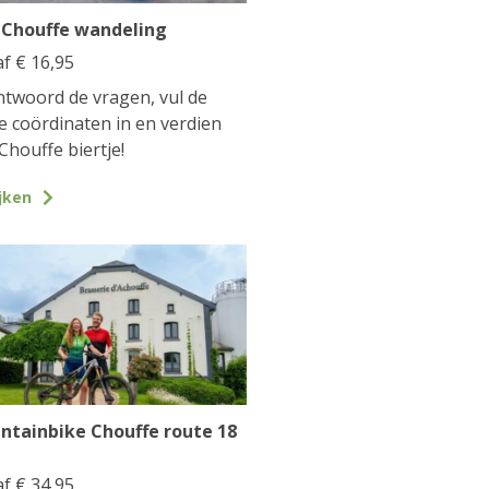
 Chouffe wandeling
af
€
16,95
twoord de vragen, vul de
te coördinaten in en verdien
Chouffe biertje!
jken
ntainbike Chouffe route 18
af
€
34,95