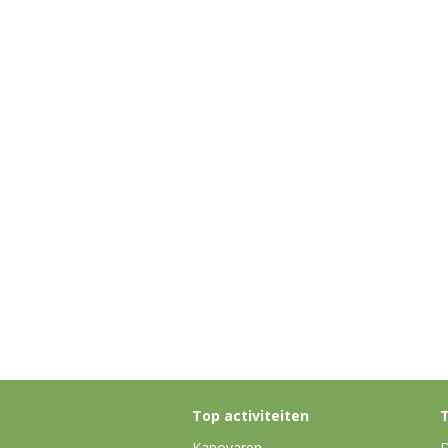
Top activiteiten
T
Kanovaren
D