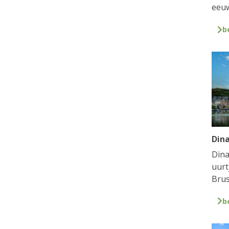
eeuw
b
Din
Dina
uurt
Brus
b