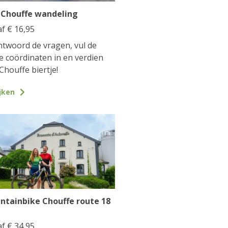
 Chouffe wandeling
af
€
16,95
twoord de vragen, vul de
te coördinaten in en verdien
Chouffe biertje!
jken
ntainbike Chouffe route 18
af
€
34,95