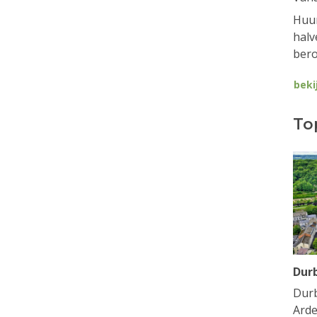
Huur
halv
bero
beki
To
Dur
Durb
Arde