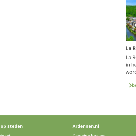
La 
La R
in h
word
b
op steden
Ardennen.nl
inant
Camping boeken