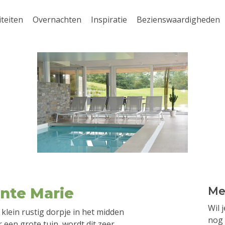
iteiten
Overnachten
Inspiratie
Bezienswaardigheden
inte Marie
Me
Wil 
 klein rustig dorpje in het midden
nog 
een grote tuin, wordt dit zeer