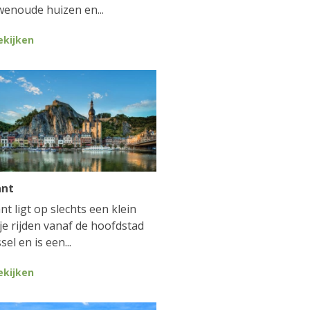
enoude huizen en...
ekijken
ant
nt ligt op slechts een klein
je rijden vanaf de hoofdstad
sel en is een...
ekijken