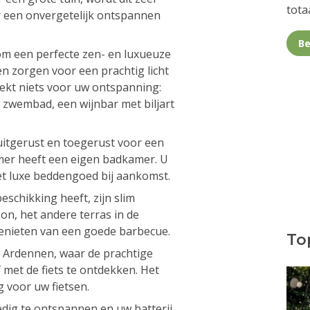
totaa
 een onvergetelijk ontspannen
Be
m een ​​perfecte zen- en luxueuze
n zorgen voor een prachtig licht
eekt niets voor uw ontspanning:
 zwembad, een wijnbar met biljart
uitgerust en toegerust voor een
amer heeft een eigen badkamer. U
t luxe beddengoed bij aankomst.
eschikking heeft, zijn slim
zon, het andere terras in de
genieten van een goede barbecue.
Top
de Ardennen, waar de prachtige
 met de fiets te ontdekken. Het
g voor uw fietsen.
ledig te ontspannen en uw batterij