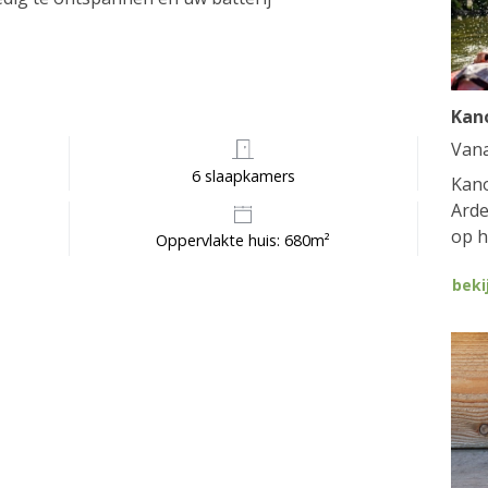
Kan
Van
6 slaapkamers
Kano
Arde
op h
Oppervlakte huis: 680m²
beki