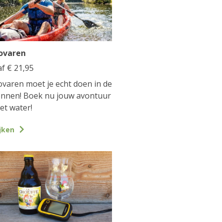
ovaren
af
€
21,95
varen moet je echt doen in de
nnen! Boek nu jouw avontuur
et water!
jken