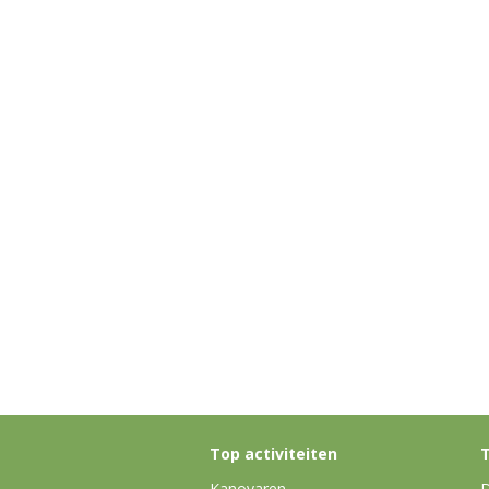
Top activiteiten
T
Kanovaren
D