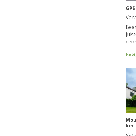
GPS
Van
Bean
juis
een 
beki
Mou
km
Van