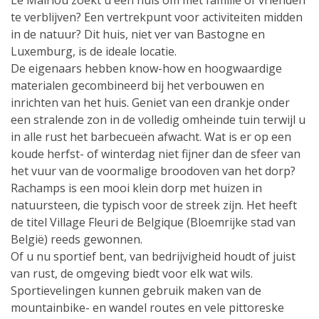
Le Mairlou zoekt u een huis om met familie of vrienden
te verblijven? Een vertrekpunt voor activiteiten midden
in de natuur? Dit huis, niet ver van Bastogne en
Luxemburg, is de ideale locatie.
De eigenaars hebben know-how en hoogwaardige
materialen gecombineerd bij het verbouwen en
inrichten van het huis. Geniet van een drankje onder
een stralende zon in de volledig omheinde tuin terwijl u
in alle rust het barbecueën afwacht. Wat is er op een
koude herfst- of winterdag niet fijner dan de sfeer van
het vuur van de voormalige broodoven van het dorp?
Rachamps is een mooi klein dorp met huizen in
natuursteen, die typisch voor de streek zijn. Het heeft
de titel Village Fleuri de Belgique (Bloemrijke stad van
België) reeds gewonnen.
Of u nu sportief bent, van bedrijvigheid houdt of juist
van rust, de omgeving biedt voor elk wat wils.
Sportievelingen kunnen gebruik maken van de
mountainbike- en wandel routes en vele pittoreske