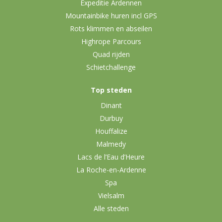
Expeditie Ardennen
Mountainbike huren incl GPS
Rots klimmen en abseilen
Highrope Parcours
Quad rijden
Schietchallenge
Top steden
Dinant
Durbuy
Houffalize
Malmedy
Lacs de l’Eau d’Heure
La Roche-en-Ardenne
Spa
Vielsalm
Alle steden