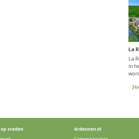
La 
La R
in h
word
b
op steden
Ardennen.nl
inant
Camping boeken