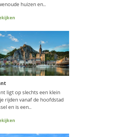
enoude huizen en...
ekijken
ant
nt ligt op slechts een klein
je rijden vanaf de hoofdstad
sel en is een...
ekijken