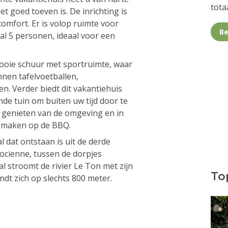
totaa
 goed toeven is. De inrichting is
omfort. Er is volop ruimte voor
Be
aal 5 personen, ideaal voor een
ooie schuur met sportruimte, waar
nen tafelvoetballen,
n. Verder biedt dit vakantiehuis
de tuin om buiten uw tijd door te
st genieten van de omgeving en in
armaken op de BBQ.
l dat ontstaan is uit de derde
ocienne, tussen de dorpjes
l stroomt de rivier Le Ton met zijn
Top
indt zich op slechts 800 meter.