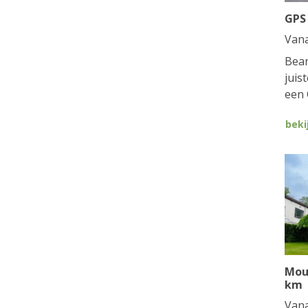
GPS
Van
Bean
juis
een 
beki
Mou
km
Van