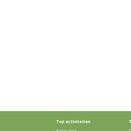
Top activiteiten
T
Kanovaren
D