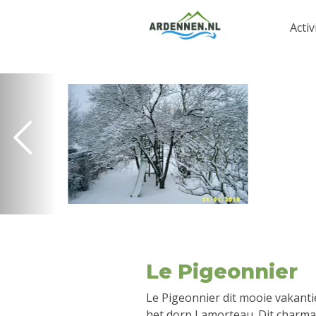
Activ
Le Pigeonnier
Le Pigeonnier dit mooie vakantie
het dorp Lamorteau. Dit charma