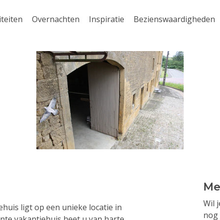
iteiten
Overnachten
Inspiratie
Bezienswaardigheden
Me
Wil 
huis ligt op een unieke locatie in
nog 
nte vakantiehuis heet u van harte