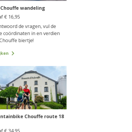
 Chouffe wandeling
af
€
16,95
twoord de vragen, vul de
te coördinaten in en verdien
Chouffe biertje!
jken
ntainbike Chouffe route 18
af
€
34,95