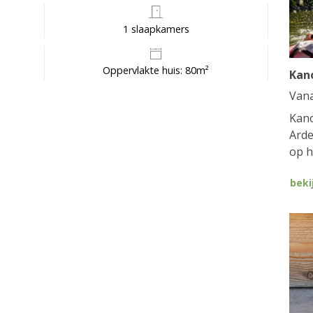
1 slaapkamers
Oppervlakte huis: 80m²
Kan
Van
Kano
Arde
op h
beki