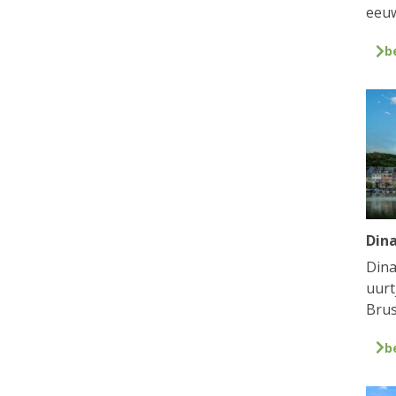
eeuw
b
Din
Dina
uurt
Brus
b