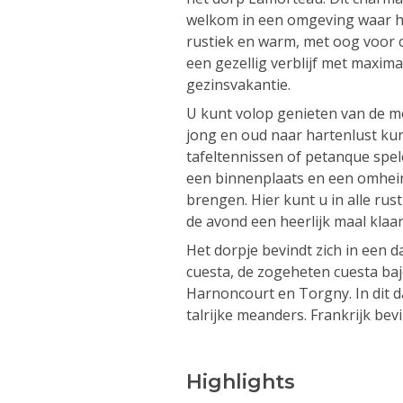
welkom in een omgeving waar het
rustiek en warm, met oog voor c
een gezellig verblijf met maxim
gezinsvakantie.
U kunt volop genieten van de m
jong en oud naar hartenlust kun
tafeltennissen of petanque spele
een binnenplaats en een omhein
brengen. Hier kunt u in alle ru
de avond een heerlijk maal kla
Het dorpje bevindt zich in een da
cuesta, de zogeheten cuesta baj
Harnoncourt en Torgny. In dit da
talrijke meanders. Frankrijk bev
Highlights