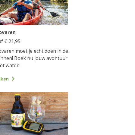
ovaren
af
€
21,95
varen moet je echt doen in de
nnen! Boek nu jouw avontuur
et water!
jken