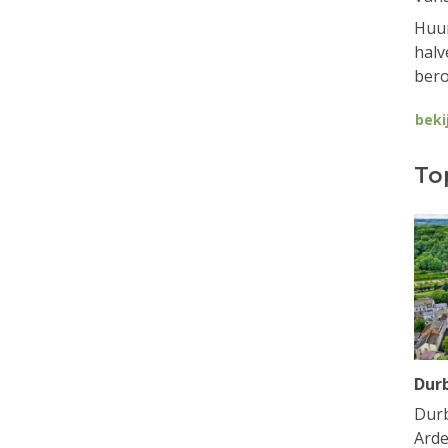
Huur
halv
bero
beki
To
Dur
Durb
Arde