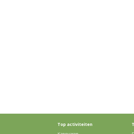
Top activiteiten
T
Kanovaren
D