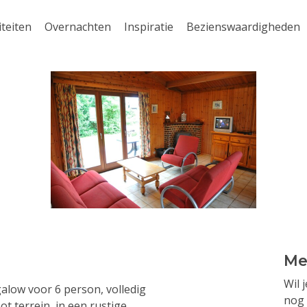
iteiten
Overnachten
Inspiratie
Bezienswaardigheden
Me
Wil 
alow voor 6 person, volledig
nog 
ot terrein, in een rustige