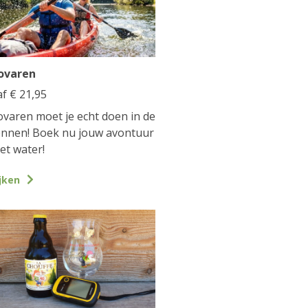
ovaren
af
€
21,95
varen moet je echt doen in de
nnen! Boek nu jouw avontuur
et water!
jken