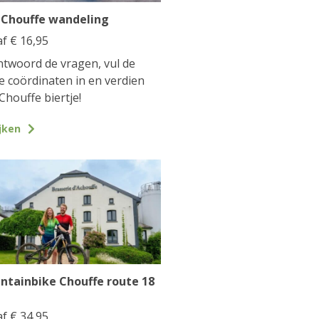
 Chouffe wandeling
af
€
16,95
twoord de vragen, vul de
te coördinaten in en verdien
Chouffe biertje!
jken
ntainbike Chouffe route 18
af
€
34,95