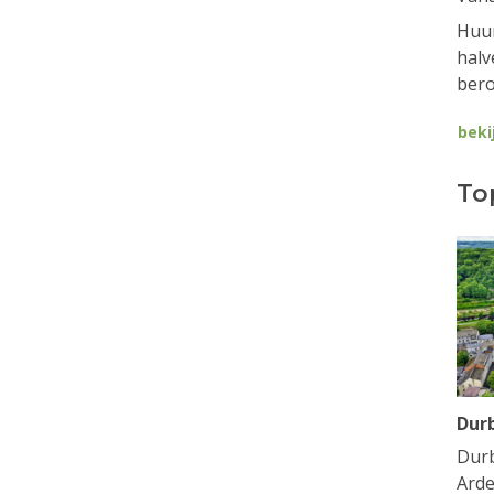
Huur
halv
bero
beki
To
Dur
Durb
Arde