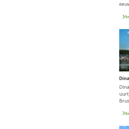
eeuw
b
Din
Dina
uurt
Brus
b