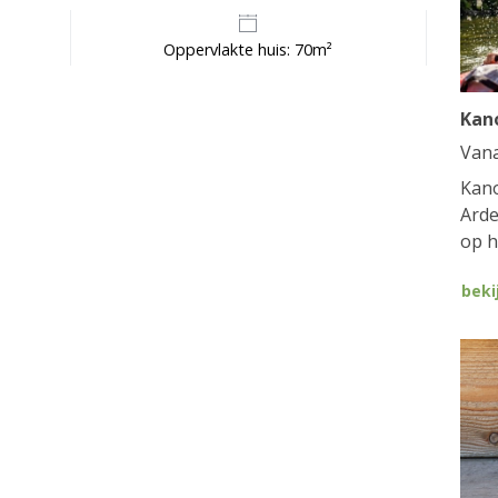
Oppervlakte huis: 70m²
Kan
Van
Kano
Arde
op h
beki