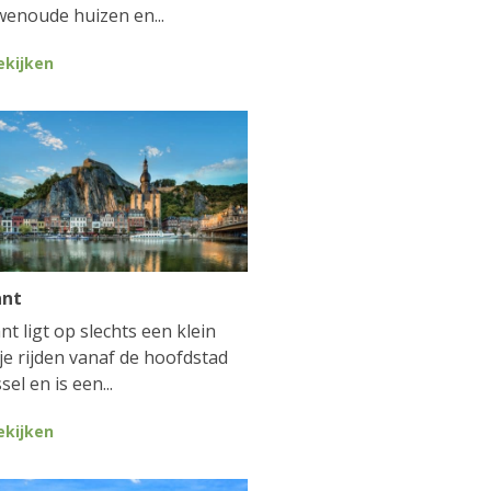
enoude huizen en...
ekijken
ant
nt ligt op slechts een klein
je rijden vanaf de hoofdstad
sel en is een...
ekijken