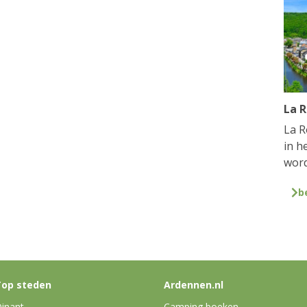
La 
La R
in h
word
b
op steden
Ardennen.nl
inant
Camping boeken