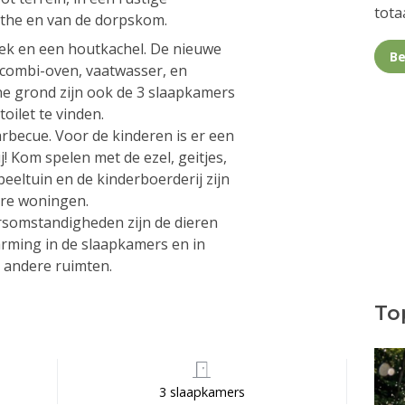
totaa
rthe en van de dorpskom.
k en een houtkachel. De nieuwe
Be
combi-oven, vaatwasser, en
ne grond zijn ook de 3 slaapkamers
oilet te vinden.
arbecue. Voor de kinderen is er een
! Kom spelen met de ezel, geitjes,
eeltuin en de kinderboerderij zijn
re woningen.
rsomstandigheden zijn de dieren
arming in de slaapkamers en in
 andere ruimten.
Top
3 slaapkamers