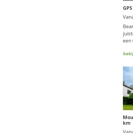
GPS
Van
Bean
juis
een 
beki
Mou
km
Van