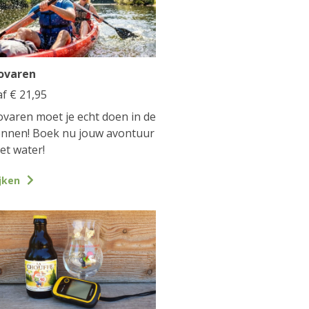
ovaren
af
€
21,95
varen moet je echt doen in de
nnen! Boek nu jouw avontuur
et water!
jken