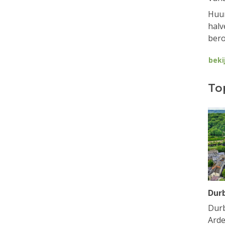
Huur
halv
bero
beki
To
Dur
Durb
Arde