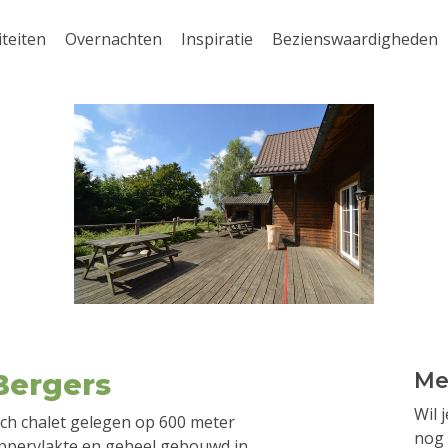
iteiten
Overnachten
Inspiratie
Bezienswaardigheden
Bergers
Me
Wil 
sch chalet gelegen op 600 meter
nog 
pervlakte en geheel gebouwd in