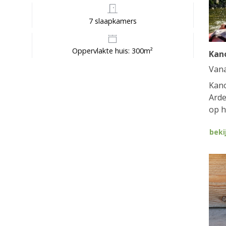
7 slaapkamers
Oppervlakte huis: 300m²
Kan
Van
Kano
Arde
op h
beki