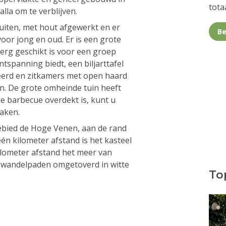
totaa
lla om te verblijven.
buiten, met hout afgewerkt en er
Be
voor jong en oud. Er is een grote
erg geschikt is voor een groep
tspanning biedt, een biljarttafel
eerd en zitkamers met open haard
n. De grote omheinde tuin heeft
de barbecue overdekt is, kunt u
maken.
gebied de Hoge Venen, aan de rand
één kilometer afstand is het kasteel
ilometer afstand het meer van
n wandelpaden omgetoverd in witte
Top