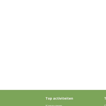
Top activiteiten
T
Kanovaren
D