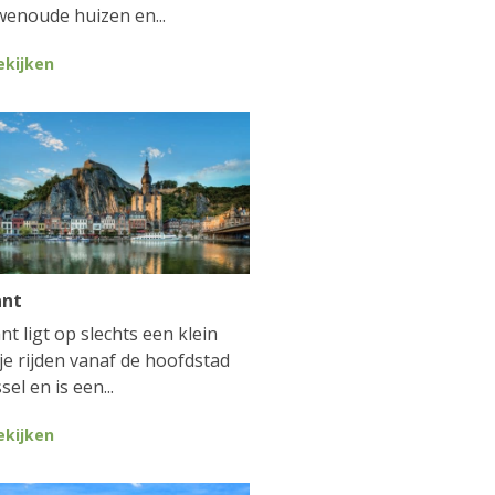
enoude huizen en...
ekijken
ant
nt ligt op slechts een klein
je rijden vanaf de hoofdstad
sel en is een...
ekijken