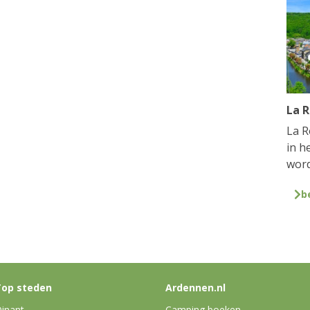
La 
La R
in h
word
b
op steden
Ardennen.nl
inant
Camping boeken