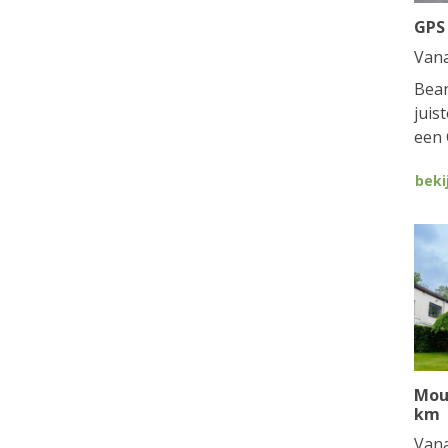
GPS
Van
Bean
juis
een 
beki
Mou
km
Van