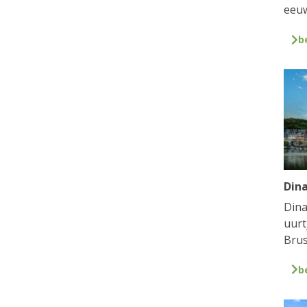
eeuw
b
Din
Dina
uurt
Brus
b