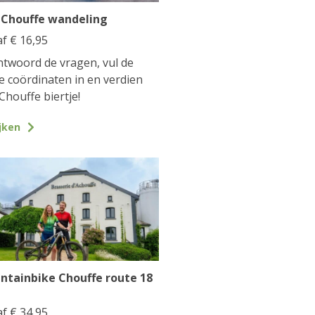
 Chouffe wandeling
af
€
16,95
twoord de vragen, vul de
te coördinaten in en verdien
Chouffe biertje!
jken
ntainbike Chouffe route 18
af
€
34,95