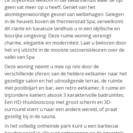
Le Soyeureux welkom in uw vakantiehuis waar de tijd
geen vat meer op u heeft. Geniet van het
alomtegenwoordige gevoel van welbehagen. Gelegen
in de heuvels boven de thermenstad Spa, verwelkomt
dit riante en luxueuze landhuis u in een idyllische en
bosrijke omgeving. Deze ruime woning verenigt
charme, elegantie en moderniteit. Laat u bekoren door
het vrij uitzicht in de mooiste seizoenskleuren over de
vallei van Spa.
Deze woning neemt u mee op reis door de
verschillende sferen; van de heldere eetkamer naar het
gezellige salon en het uitnodigende terras, de ruimte
met poolbiljart en bar, een retro eetkamer, 6 ruime en
bijzondere kamers alsook 3 karaktervolle badruimtes.
Een HD-thuisbioscoop met groot scherm en 3D-
surround voert u naar een andere wereld, of praat
gezellig bij in de sauna.
In het volledig omheinde park kunt u een barbecue