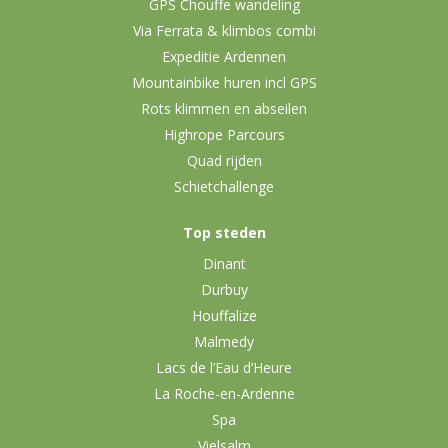
GPS Chouffe wandeling
Via Ferrata & klimbos combi
Expeditie Ardennen
Mountainbike huren incl GPS
Rots klimmen en abseilen
Highrope Parcours
Quad rijden
Schietchallenge
Top steden
Dinant
Durbuy
Houffalize
Malmedy
Lacs de l’Eau d’Heure
La Roche-en-Ardenne
Spa
Vielsalm