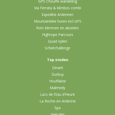
GPS Chouffe wandeling
Via Ferrata & klimbos combi
Expeditie Ardennen
Mountainbike huren incl GPS
Rots klimmen en abseilen
Highrope Parcours
Quad rijden
Schietchallenge
Top steden
Dinant
Durbuy
Houffalize
Malmedy
Lacs de l’Eau d’Heure
La Roche-en-Ardenne
Spa
Vielsalm