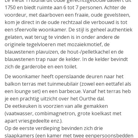
Le Vieux Tribunal dit oude gerechtsgebouw dateert uit
1750 en biedt ruimte aan 6 tot 7 personen. Achter de
voordeur, met daarboven een fraaie, oude gevelsteen,
kom je direct in de oude rechtzaal die verbouwd is tot
een sfeervolle woonkamer. De stijl is geheel authentiek
gelaten, wat terug te vinden is in onder andere de
originele tegelvloeren met mozaïekmotief, de
blauwstenen plavuizen, de hout-/pelletkachel en de
blauwstenen trap naar de kelder. In de kelder bevindt
zich de garderobe en een toilet.
De woonkamer heeft openslaande deuren naar het
balkon terras met tuinmeubilair (zowel een eettafel als
een lounge set) en een barbecue. Vanaf het terras heb
je een prachtig uitzicht over het Ourthe dal.
De eetkeuken is voorzien van alle gemakken
(vaatwasser, combimagnetron, grote koelkast met
apart vriesgedeelte enz.).
Op de eerste verdieping bevinden zich drie
slaapkamers (een kamer met twee eenpersoonsbedden